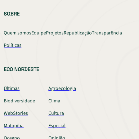
SOBRE
Quem somos
Equipe
Projetos
Republicação
Transparência
Políticas
ECO NORDESTE
Últimas
Agroecologia
Biodiversidade
Clima
WebStories
Cultura
Matopiba
Especial
Oceano
Opinião