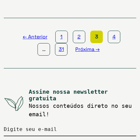
Paginação
de
posts
← Anterior
1
2
3
4
…
31
Próxima →
Assine nossa newsletter
gratuita
Nossos conteúdos direto no seu
email!
Digite seu e-mail