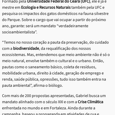
Formado pela
Universidade Federal do Ceará (UFC)
, ele é já é
mestre em
Ecologia e Recursos Naturais
também pela UFC e
pesquisa os impactos dos gatos domésticos na fauna silvestre
do Parque. Sobre o cargo que vai ocupar a partir do próximo
ano, garante: será um mandato “verdadeiramente
socioambientalista”.
“Temos no nosso coração a pauta da preservação, do cuidado
com a
biodiversidade
, da requalificação dos nossos
ecossistemas. Mas, entendemos que meio ambiente não é só o
meio natural, envolve também o cultural e o urbano. Então,
pautas como o saneamento básico, coleta de resíduos,
mobilidade urbana, direito à cidade, geração de emprego e
renda, saúde pública, opressões, tudo isso também entra na
pauta ambiental”, afirma o biólogo.
Com mais de 200 propostas apresentadas, Gabriel busca um
mandato alinhado com o século XXI e com a
Crise Climática
enfrentada no mundo e em Fortaleza. Ainda durante a
campanha, baseou a propaganda em atividades de rua e