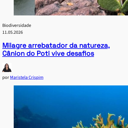
Biodiversidade
11.05.2026
Milagre arrebatador da natureza,
Cânion do Poti vive desafios
por
Maristela Crispim