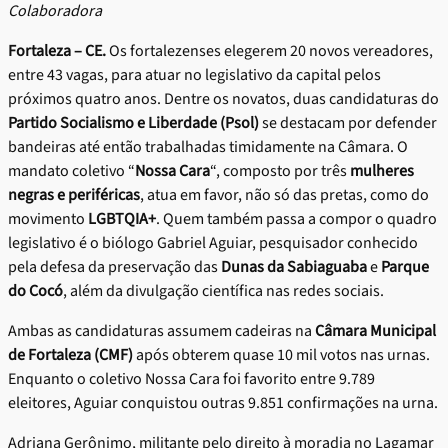
Colaboradora
Fortaleza – CE.
Os fortalezenses elegerem 20 novos vereadores,
entre 43 vagas, para atuar no legislativo da capital pelos
próximos quatro anos. Dentre os novatos, duas candidaturas do
Partido Socialismo e Liberdade (Psol)
se destacam por defender
bandeiras até então trabalhadas timidamente na Câmara. O
mandato coletivo “
Nossa Cara
“, composto por três
mulheres
negras e periféricas
, atua em favor, não só das pretas, como do
movimento
LGBTQIA+
. Quem também passa a compor o quadro
legislativo é o biólogo Gabriel Aguiar, pesquisador conhecido
pela defesa da preservação das
Dunas da Sabiaguaba
e
Parque
do Cocó
, além da divulgação científica nas redes sociais.
Ambas as candidaturas assumem cadeiras na
Câmara Municipal
de Fortaleza (CMF)
após obterem quase 10 mil votos nas urnas.
Enquanto o coletivo Nossa Cara foi favorito entre 9.789
eleitores, Aguiar conquistou outras 9.851 confirmações na urna.
Adriana Gerônimo, militante pelo direito à moradia no Lagamar