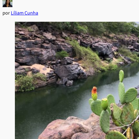
por
Líliam Cunha