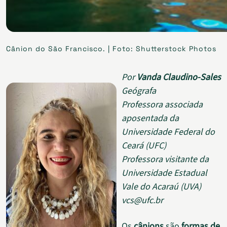
Cânion do São Francisco. | Foto: Shutterstock Photos
Por
Vanda Claudino-Sales
Geógrafa
Professora associada
aposentada da
Universidade Federal do
Ceará (UFC)
Professora visitante da
Universidade Estadual
Vale do Acaraú (UVA)
vcs@ufc.br
Os
cânions
são
formas de