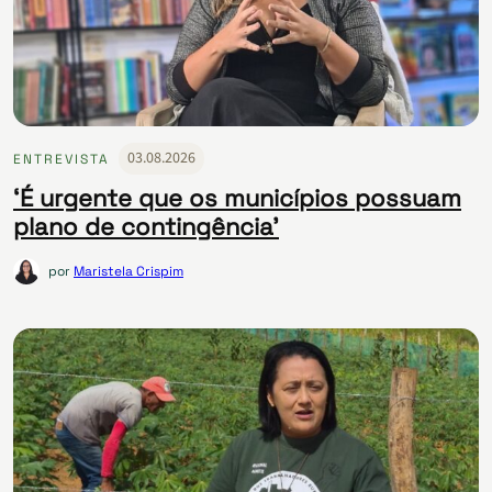
03.08.2026
ENTREVISTA
‘É urgente que os municípios possuam
plano de contingência’
por
Maristela Crispim