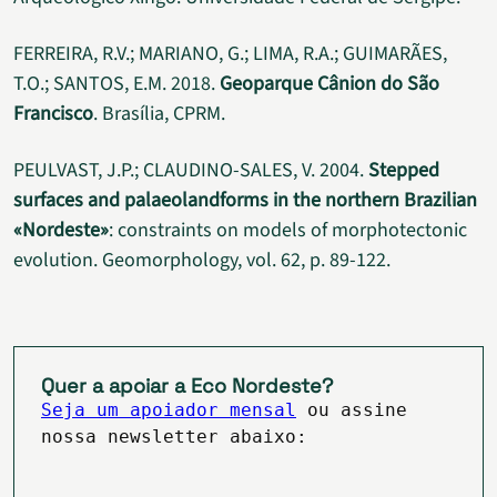
FERREIRA, R.V.; MARIANO, G.; LIMA, R.A.; GUIMARÃES,
T.O.; SANTOS, E.M. 2018.
Geoparque Cânion do São
Francisco
. Brasília, CPRM.
PEULVAST, J.P.; CLAUDINO-SALES, V. 2004.
Stepped
surfaces and palaeolandforms in the northern Brazilian
«Nordeste»
: constraints on models of morphotectonic
evolution. Geomorphology, vol. 62, p. 89-122.
Quer a apoiar a Eco Nordeste?
Seja um apoiador mensal
ou assine
nossa newsletter abaixo: