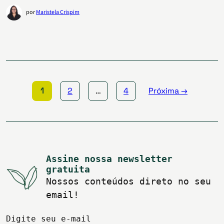
por
Maristela Crispim
Paginação
de
posts
1
2
…
4
Próxima →
Assine nossa newsletter
gratuita
Nossos conteúdos direto no seu
email!
Digite seu e-mail