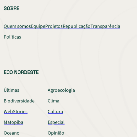
SOBRE
Quem somos
Equipe
Projetos
Republicação
Transparência
Políticas
ECO NORDESTE
Últimas
Agroecologia
Biodiversidade
Clima
WebStories
Cultura
Matopiba
Especial
Oceano
Opinião