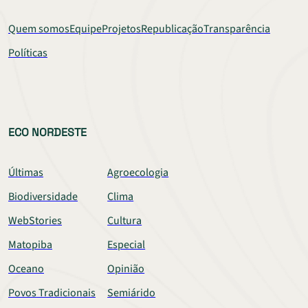
Quem somos
Equipe
Projetos
Republicação
Transparência
Políticas
ECO NORDESTE
Últimas
Agroecologia
Biodiversidade
Clima
WebStories
Cultura
Matopiba
Especial
Oceano
Opinião
Povos Tradicionais
Semiárido