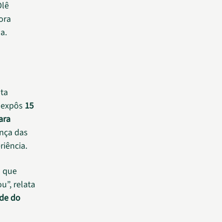
Olê
ora
a.
ta
o expôs
15
ara
ença das
riência.
o que
u”, relata
de do