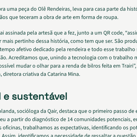
 uma peça do Olê Rendeiras, leva para casa parte da hist
os que teceram a obra de arte em forma de roupa.
ai assinada pela artesã que a fez, junto a um QR code, “ass
 mais pertinho dessa história, como tem que ser. São prod
tempo afetivo dedicado pela rendeira e todo esse trabalho
ção. Acreditamos que, unindo a tecnologia com o trabalho
ossível mudar o olhar para a renda de bilros feita em Trairi”,
, diretora criativa da Catarina Mina.
l e sustentável
landa, socióloga da Qair, destaca que o primeiro passo de
deu a partir do diagnóstico de 14 comunidades potenciais, em
 oficinas, trabalhamos as expectativas, identificando os pot
s. Assim, identificamos a necessidade de ressaltar a questão