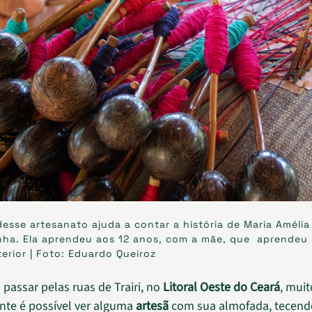
desse artesanato ajuda a contar a história de Maria Amélia
nha. Ela aprendeu aos 12 anos, com a mãe, que aprendeu
erior | Foto: Eduardo Queiroz
o passar pelas ruas de Trairi, no
Litoral Oeste
do Ceará
, muit
te é possível ver alguma
artesã
com sua almofada, tecen