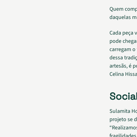
Quem compra
daquelas mã
Cada peça v
pode chegar
carregam o 
dessa tradi
artesãs, é p
Celina Hissa
Socia
Sulamita Ho
projeto se 
“Realizamos
fragilidade