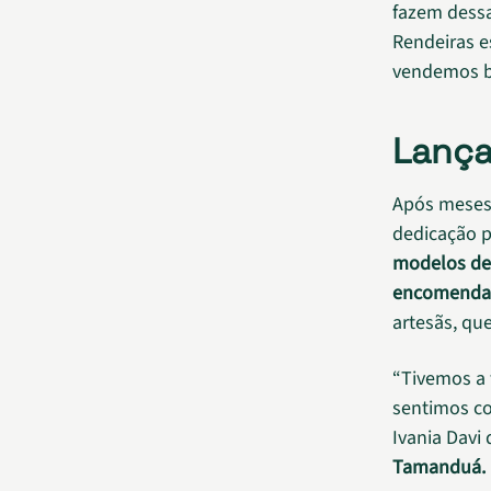
fazem dessa
Rendeiras e
vendemos be
Lança
Após meses 
dedicação po
modelos de
encomenda
artesãs, qu
“Tivemos a 
sentimos co
Ivania Davi
Tamanduá.