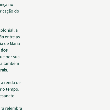
omeça no
ricação do
olonial, a
ão
entre as
ia de Maria
 dos
ue por sua
nha também
rais.
 a renda de
r o tempo,
tesanato.
ira relembra