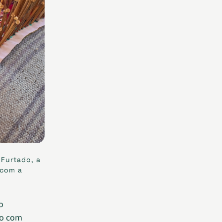
 Furtado, a
 com a
o
do com