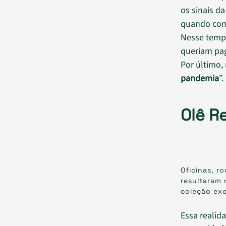
os sinais d
quando come
Nesse tempo
queriam pag
Por último,
pandemia
”.
Olê R
Oficinas, r
resultaram 
coleção exc
Essa realid