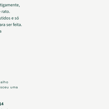
ntigamente,
 rato.
stidos e só
a ser feita.
a
balho
nasceu uma
14