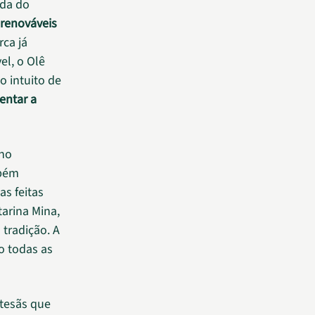
da do
 renováveis
rca já
el, o Olê
o intuito de
ntar a
lho
mbém
s feitas
arina Mina,
tradição. A
o todas as
rtesãs que