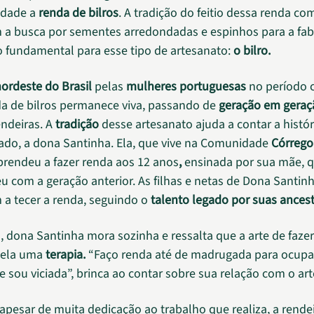
idade a
renda de bilros
. A tradição do feitio dessa renda c
a busca por sementes arredondadas e espinhos para a fab
 fundamental para esse tipo de artesanato:
o bilro.
ordeste do Brasil
pelas
mulheres portuguesas
no período c
da de bilros permanece viva, passando de
geração em geraç
ndeiras. A
tradição
desse artesanato ajuda a contar a histór
ado, a dona Santinha. Ela, que vive na Comunidade
Córrego
aprendeu a fazer renda aos 12 anos
,
ensinada por sua mãe, q
u com a geração anterior. As filhas e netas de Dona Santi
a tecer a renda, seguindo o
talento legado por suas ancest
, dona Santinha mora sozinha e ressalta que a arte de fazer
a ela uma
terapia.
“Faço renda até de madrugada para ocupa
e sou viciada”, brinca ao contar sobre sua relação com o ar
 apesar de muita dedicação ao trabalho que realiza, a rende