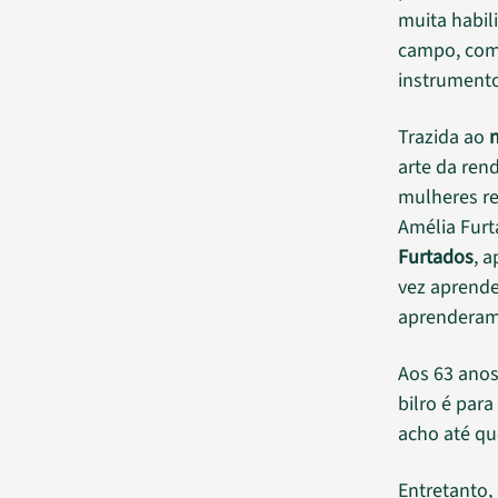
muita habil
campo, com 
instrumento
Trazida ao
n
arte da ren
mulheres re
Amélia Furt
Furtados
, 
vez aprende
aprenderam 
Aos 63 anos
bilro é par
acho até qu
Entretanto,