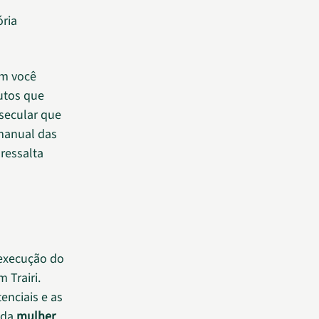
ória
im você
utos que
 secular que
 manual das
 ressalta
 execução do
 Trairi.
enciais e as
 da
mulher