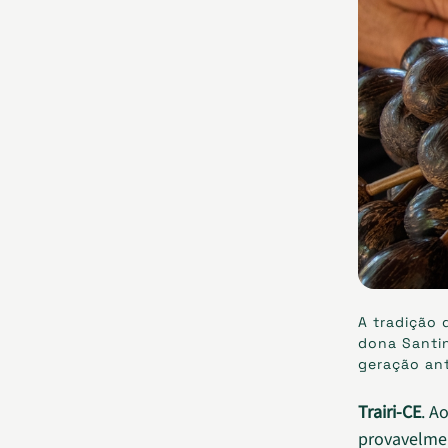
A tradição 
dona Santi
geração ant
Trairi-CE
. A
provavelmen