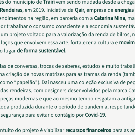
es
do município de
Trairi
vem sendo mudada desde a chega
 Rendeiras
, em 2019. Iniciativa da
Qair
, empresa de
energias
ndimentos na região, em parceria com a
Catarina Mina
, ma
or trabalhar o consumo consciente e a economia sustentáv
 um projeto voltado para a valorização da renda de bilros, n
 laços que envolvem essa arte, fortalecer a cultura e
movime
o lugar
de forma sustentável.
odas de conversas, trocas de saberes, estudos e muito traba
na criação de novas matrizes para as tramas da renda (ta
como “papelão”). Daí nasceu uma coleção exclusiva de peça
das rendeiras, com designers desenvolvidos pela marca Cat
 peças modernas e que ao mesmo tempo resgatam a antiga 
 toda produzida durante o período de pandemia, respeitand
segurança para evitar o contágio por
Covid-19
.
intuito do projeto é viabilizar
recursos financeiros
para as a