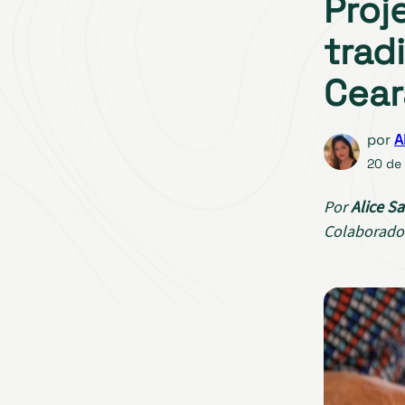
Proj
trad
Cear
por
A
20 de
Por
Alice Sa
Colaborado