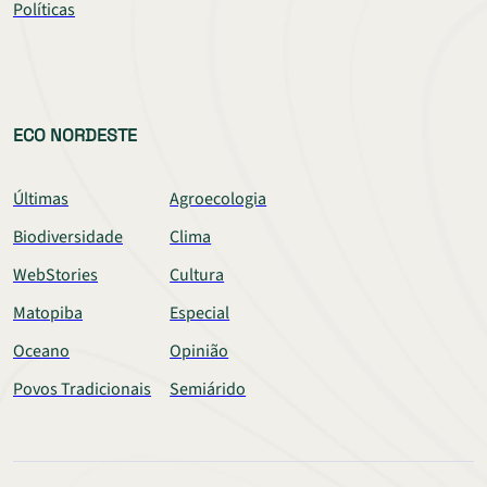
Políticas
ECO NORDESTE
Últimas
Agroecologia
Biodiversidade
Clima
WebStories
Cultura
Matopiba
Especial
Oceano
Opinião
Povos Tradicionais
Semiárido