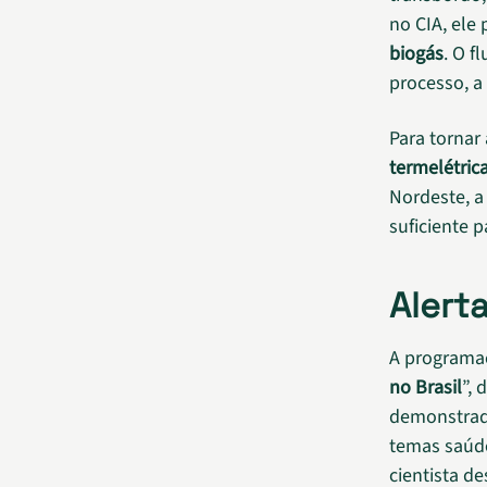
no CIA, ele
biogás
. O f
processo, a
Para tornar
termelétric
Nordeste, 
suficiente 
Alert
A programa
no Brasil
”, 
demonstrado
temas saúde
cientista d