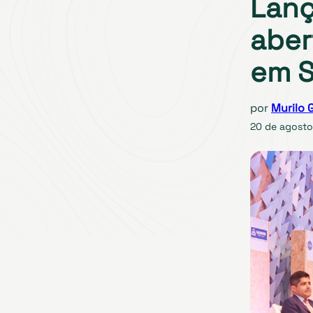
Lanç
aber
em S
por
Murilo G
20 de agosto