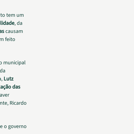
ento tem um
ilidade
, da
as
causam
m feito
o municipal
 da
a,
Lutz
zação das
aver
nte, Ricardo
ue o governo