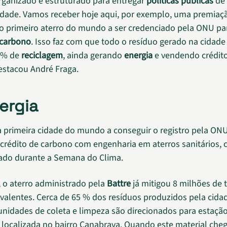
organizado e estruturado para entregar
políticas públicas
de
idade. Vamos receber hoje aqui, por exemplo, uma premiaç
o primeiro aterro do mundo a ser credenciado pela ONU pa
 carbono
. Isso faz com que todo o resíduo gerado na cidad
21% de
reciclagem
, ainda gerando
energia
e vendendo crédit
estacou André Fraga.
ergia
a primeira cidade do mundo a conseguir o registro pela ONU
crédito de carbono com engenharia em aterros sanitários, 
ado durante a Semana do Clima.
 o aterro administrado pela
Battre
já mitigou 8 milhões de 
valentes. Cerca de 65 % dos resíduos produzidos pela cida
nidades de coleta e limpeza são direcionados para estaçã
 localizada no bairro Canabrava. Quando este material cheg