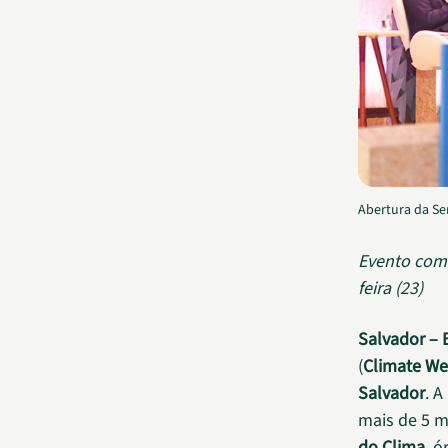
Abertura da Se
Evento com 
feira (23)
Salvador – 
(
Climate We
Salvador
. A
mais de 5 mi
do Clima
, 