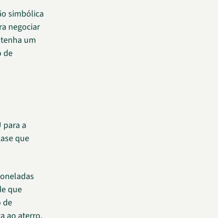
ão simbólica
ra negociar
e tenha um
o de
 para a
case que
toneladas
de que
o de
a ao aterro,