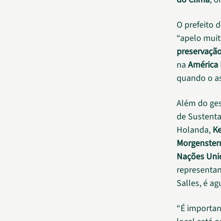
O prefeito 
“apelo muit
preservaçã
na
América 
quando o as
Além do ges
de Sustenta
Holanda,
Ke
Morgenster
Nações Uni
representan
Salles, é a
“É importan