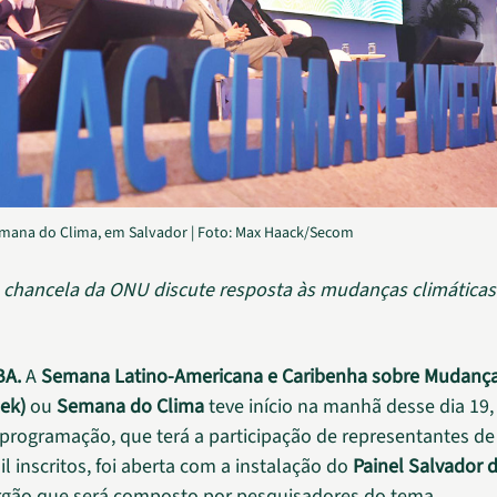
mana do Clima, em Salvador | Foto: Max Haack/Secom
chancela da ONU discute resposta às mudanças climáticas 
BA.
A
Semana Latino-Americana e Caribenha sobre Mudança
ek)
ou
Semana do Clima
teve início na manhã desse dia 19
 programação, que terá a participação de representantes de
l inscritos, foi aberta com a instalação do
Painel Salvador
órgão que será composto por pesquisadores do tema.