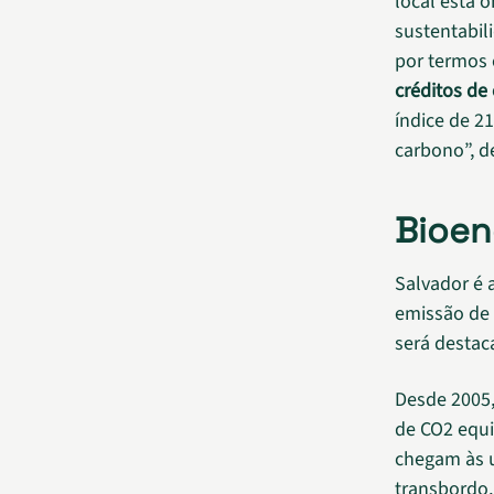
local está 
sustentabil
por termos 
créditos de
índice de 
carbono”, d
Bioen
Salvador é 
emissão de 
será destac
Desde 2005,
de CO2 equi
chegam às u
transbordo,