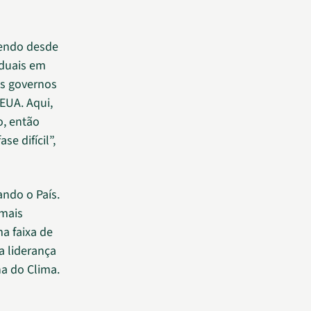
vendo desde
aduais em
s governos
EUA. Aqui,
, então
e difícil”,
ndo o País.
 mais
a faixa de
a liderança
na do Clima.