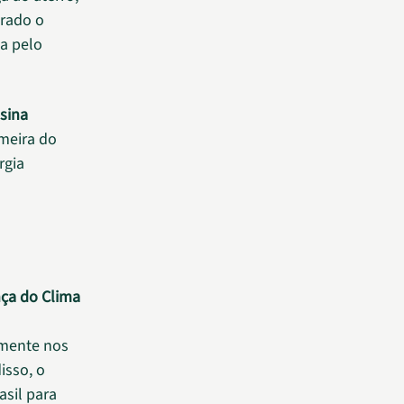
erado o
sa pelo
sina
imeira do
rgia
ça do Clima
lmente nos
isso, o
asil para