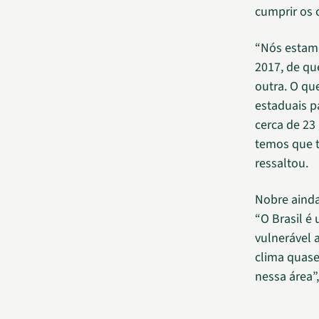
cumprir os
“Nós estam
2017, de qu
outra. O q
estaduais p
cerca de 23
temos que to
ressaltou.
Nobre ainda
“O Brasil é
vulnerável 
clima quase 
nessa área”