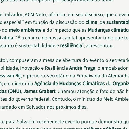
de Salvador, ACM Neto, afirmou, em seu discurso, que o ev
o especial” em função da discussão do
clima
, da
sustentab
o
do
meio ambiente
e do impacto que as
Mudanças climátic
Latina
. “É a chance de nossa capital apresentar tudo que te
sunto é sustentabilidade e
resiliência
”, acrescentou.
tor, compuseram a mesa de abertura do evento o secretári
bilidade, Inovação e Resiliência
André Fraga
; o embaixador
ss van Rij
; o primeiro-secretário da Embaixada da Alemanh
n
; e o diretor da
Agência de Mudanças Climáticas
da
Organi
das (ONU)
,
James Grabert
. Chamou atenção o fato de não h
tes do governo federal. Contudo, o ministro do Meio Ambie
guardado em Salvador nos próximos dias.
te para Salvador receber este evento porque demonstra q