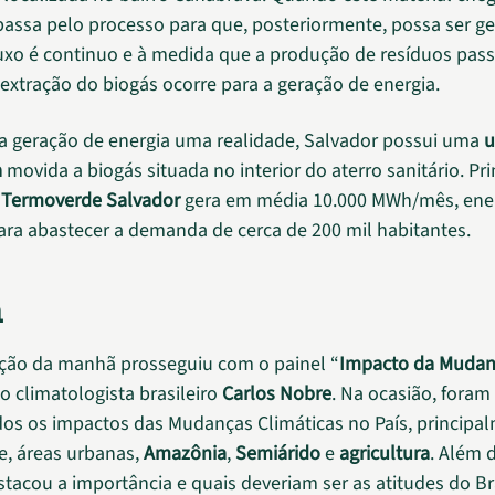
 passa pelo processo para que, posteriormente, possa ser g
luxo é continuo e à medida que a produção de resíduos pas
 extração do biogás ocorre para a geração de energia.
 a geração de energia uma realidade, Salvador possui uma
u
a
movida a biogás situada no interior do aterro sanitário. Pr
a
Termoverde Salvador
gera em média 10.000 MWh/mês, ene
para abastecer a demanda de cerca de 200 mil habitantes.
a
ção da manhã prosseguiu com o painel “
Impacto da Mudan
do climatologista brasileiro
Carlos Nobre
. Na ocasião, foram
s os impactos das Mudanças Climáticas no País, principa
, áreas urbanas,
Amazônia
,
Semiárido
e
agricultura
. Além d
estacou a importância e quais deveriam ser as atitudes do Br