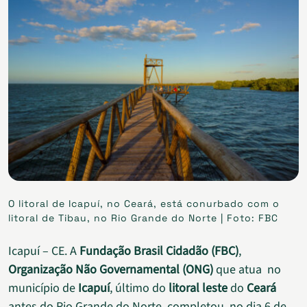
O litoral de Icapuí, no Ceará, está conurbado com o
litoral de Tibau, no Rio Grande do Norte | Foto: FBC
Icapuí – CE. A
Fundação Brasil Cidadão (FBC)
,
Organização Não Governamental (ONG)
que atua no
município de
Icapuí
, último do
litoral leste
do
Ceará
antes do Rio Grande do Norte, completou, no dia 6 de