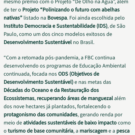
mesmo prêmio com o Projeto “De Olho na Água”, além
de ter o
Projeto “Polinizando o futuro com abelhas
nativas”
listado na
Bovespa
. Foi ainda escolhida pelo
Instituto Democracia e Sustentabilidade (IDS)
, de São
Paulo, como um dos cinco modelos exitosos de
Desenvolvimento Sustentável
no Brasil.
“Com a retomada pós-pandemia, a FBC continua
desenvolvendo os programas de Educação Ambiental
continuada, focada nos
ODS (Objetivos de
Desenvolvimento Sustentável)
e nas metas das
Décadas do Oceano e da Restauração dos
Ecossistemas
,
recuperando áreas de manguezal
além
dos nove hectares já plantados, fortalecendo o
protagonismo das comunidades
, gerando renda por
meio de
atividades sustentáveis de baixo impacto
como
o
turismo de base comunitária
, a
mariscagem
e a
pesca