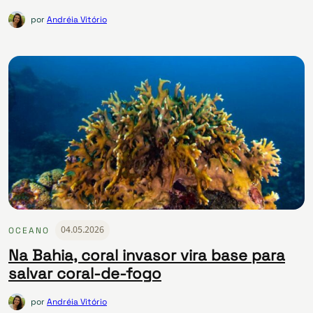
por
Andréia Vitório
04.05.2026
OCEANO
Na Bahia, coral invasor vira base para
salvar coral-de-fogo
por
Andréia Vitório