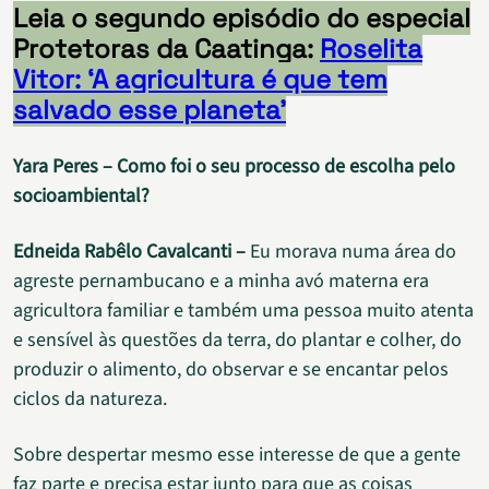
Leia o segundo episódio do especial
Protetoras da Caatinga:
Roselita
Vitor: ‘A agricultura é que tem
salvado esse planeta’
Yara Peres – Como foi o seu processo de escolha pelo
socioambiental?
Edneida Rabêlo Cavalcanti –
Eu morava numa área do
agreste pernambucano e a minha avó materna era
agricultora familiar e também uma pessoa muito atenta
e sensível às questões da terra, do plantar e colher, do
produzir o alimento, do observar e se encantar pelos
ciclos da natureza.
Sobre despertar mesmo esse interesse de que a gente
faz parte e precisa estar junto para que as coisas