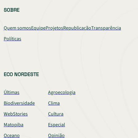
SOBRE
Quem somos
Equipe
Projetos
Republicação
Transparência
Políticas
ECO NORDESTE
Últimas
Agroecologia
Biodiversidade
Clima
WebStories
Cultura
Matopiba
Especial
Oceano
Opinião