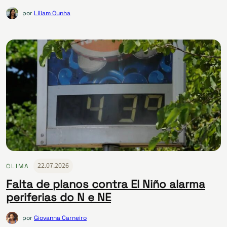
por
Líliam Cunha
22.07.2026
CLIMA
Falta de planos contra El Niño alarma
periferias do N e NE
por
Giovanna Carneiro