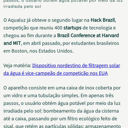
passos, o usuário obtém água potável por meio da luz
irradiada pelo sol
O Aqualuz já obteve o segundo lugar na
Hack Brazil
,
competição que reuniu 400
startups
de tecnologia e
chegou ao fim durante a
Brazil Conference at Harvard
and MIT
, em abril passado, por estudantes brasileiros
em Boston, nos Estados Unidos.
Veja matéria:
Dispositivo nordestino de filtragem solar
da água é vice-campeão de competição nos EUA
O aparelho consiste em uma caixa de inox coberta por
um vidro e uma tubulação simples. Em apenas três
passos, o usuário obtém água potável por meio da luz
irradiada pelo sol: bombeamento da água da cisterna
até a caixa, passando por um filtro ecológico feito de
sisal, que retém as partículas sólidas; armazenamento