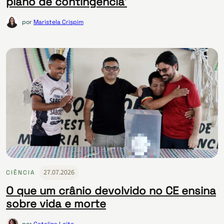
plano de contingência’
por
Maristela Crispim
27.07.2026
CIÊNCIA
O que um crânio devolvido no CE ensina
sobre vida e morte
por
Catalina Leite