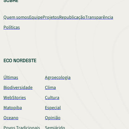
SOBRE
Quem somos
Equipe
Projetos
Republicação
Transparência
Políticas
ECO NORDESTE
Últimas
Agroecologia
Biodiversidade
Clima
WebStories
Cultura
Matopiba
Especial
Oceano
Opinião
Povos Tradicionais
Semiárido