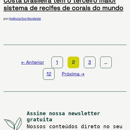
Costa brasileira tem o terceiro maior
sistema de recifes de corais do mundo
por
Agência Eco Nordeste
Paginação
de
posts
← Anterior
1
2
3
…
12
Próxima →
Assine nossa newsletter
gratuita
Nossos conteúdos direto no seu