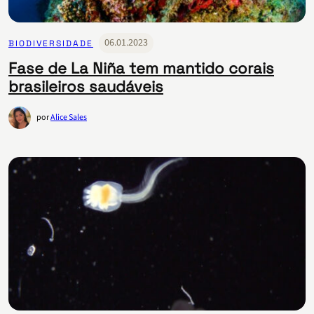
06.01.2023
BIODIVERSIDADE
Fase de La Niña tem mantido corais
brasileiros saudáveis
por
Alice Sales