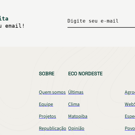
ita
Digite seu e-mail
u email!
SOBRE
ECO NORDESTE
Quem somos
Últimas
Agro
Equipe
Clima
WebS
Projetos
Matopiba
Espe
Republicação
Opinião
Povo