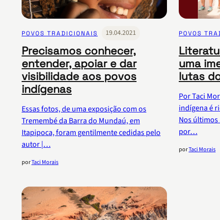
19.04.2021
POVOS TRADICIONAIS
POVOS TRA
Precisamos conhecer,
Literat
entender, apoiar e dar
uma ime
visibilidade aos povos
lutas d
indígenas
Por Taci Mor
indígena é ri
Essas fotos, de uma exposição com os
Nos últimos 
Tremembé da Barra do Mundaú, em
por…
Itapipoca, foram gentilmente cedidas pelo
autor |…
por
Taci Morais
por
Taci Morais