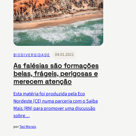
04.01.2021
BIODIVERSIDADE
As falésias são formações
belas, frágeis, perigosas e
merecem atenção
Esta matéria foi produzida pela Eco
Nordeste (CE) numa parceria com o Saiba
Mais (RN) para promover uma discussão
sobre…
por
Taci Morais