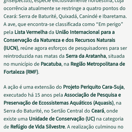
griseipectus
)
, espécie exclusivamente nordestina, cuja
ocorrência atualmente se restringe a quatro pontos do
Ceará:
Serra de Baturité, Quixadá, Canindé e Ibaretama.
A ave, que encontra-se classificada como “Em perigo”
pela
Lista Vermelha
da
União Internacional para a
Conservação da Natureza e dos Recursos Naturais
(IUCN)
, reúne agora esforços de pesquisadores para ser
reintroduzida nas matas da
Serra da Aratanha
, situada
no município de
Pacatuba
, na
Região Metropolitana de
Fortaleza (RMF)
.
A ação é uma extensão do
Projeto Periquito Cara-Suja
,
executado há 15 anos pela
Associação de Pesquisa e
Preservação de Ecossistemas Aquáticos (Aquasis)
, na
Serra do Baturité, no Sertão Central do
Ceará
, onde
existe uma
Unidade de Conservação (UC)
na categoria
de
Refúgio de Vida Silvestre
. A realização culminou no