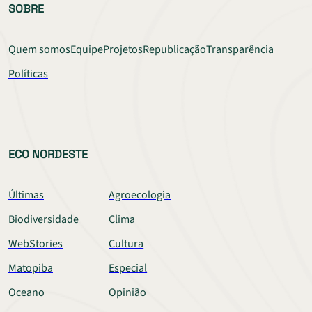
SOBRE
Quem somos
Equipe
Projetos
Republicação
Transparência
Políticas
ECO NORDESTE
Últimas
Agroecologia
Biodiversidade
Clima
WebStories
Cultura
Matopiba
Especial
Oceano
Opinião