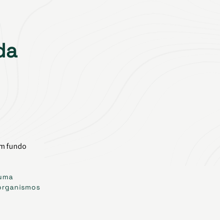
da
 uma
 organismos