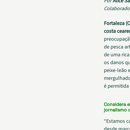
Por
Alice Sa
Colaborado
Fortaleza (C
costa ceare
preocupaçã
de pesca ar
de uma ric
os danos q
peixe-leão 
mergulhador
é permitid
Considera 
jornalismo 
“Estamos ca
desde março