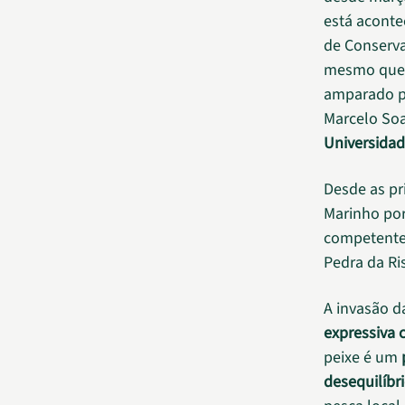
está aconte
de Conserva
mesmo que s
amparado pe
Marcelo Soa
Universidad
Desde as pr
Marinho por
competentes
Pedra da Ri
A invasão d
expressiva 
peixe é um
desequilíbr