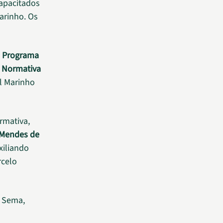
apacitados
arinho. Os
o
Programa
 Normativa
al Marinho
rmativa,
o Mendes de
xiliando
rcelo
a Sema,