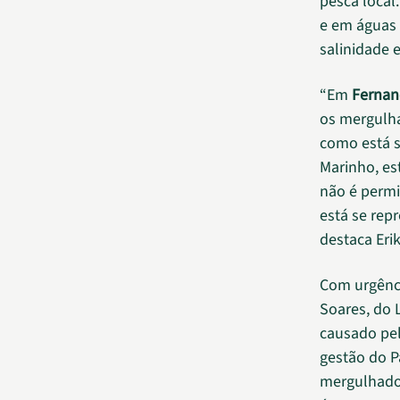
pesca local
e em águas 
salinidade 
“Em
Fernan
os mergulha
como está 
Marinho, es
não é permi
está se rep
destaca Eri
Com urgênc
Soares, do
causado pel
gestão do P
mergulhador