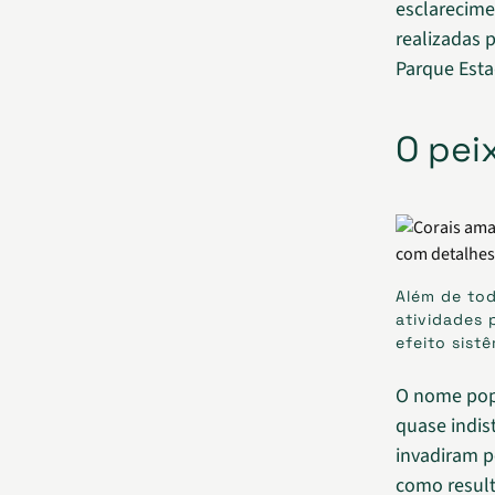
esclarecime
realizadas 
Parque Esta
O pei
Além de tod
atividades 
efeito sist
O nome popu
quase indis
invadiram p
como result