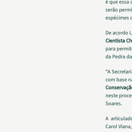
é que essa 
serão permi
espécimes 
De acordo
L
Cientista C
para permit
da Pedra da 
“A Secretar
com base n
Conservação
neste proce
Soares.
A articulad
Carol Viana