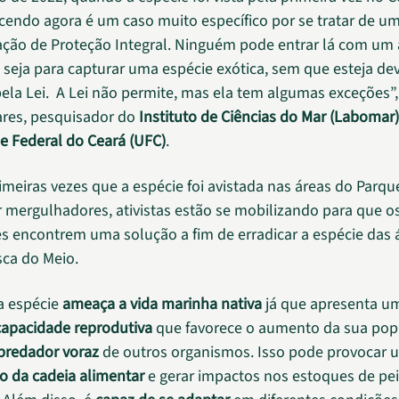
cendo agora é um caso muito específico por se tratar de u
ção de Proteção Integral. Ninguém pode entrar lá com um 
eja para capturar uma espécie exótica, sem que esteja d
la Lei. A Lei não permite, mas ela tem algumas exceções”,
res, pesquisador do
Instituto de Ciências do Mar (Labomar)
e Federal do Ceará (UFC)
.
imeiras vezes que a espécie foi avistada nas áreas do Parqu
 mergulhadores, ativistas estão se mobilizando para que o
 encontrem uma solução a fim de erradicar a espécie das 
sca do Meio.
a espécie
ameaça a vida marinha nativa
já que apresenta u
capacidade reprodutiva
que favorece o aumento da sua pop
predador voraz
de outros organismos. Isso pode provocar 
io da cadeia alimentar
e gerar impactos nos estoques de pei