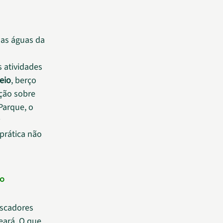
nas águas da
 atividades
eio
, berço
ção sobre
Parque, o
prática não
 o
escadores
eará. O que