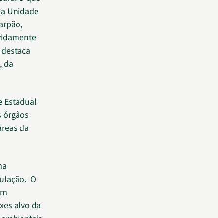
ma Unidade
arpão,
evidamente
 destaca
, da
e Estadual
s órgãos
áreas da
ma
ulação. O
um
xes alvo da