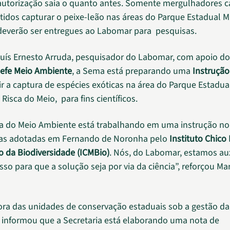
autorização saia o quanto antes. Somente mergulhadores c
tidos capturar o peixe-leão nas áreas do Parque Estadual M
deverão ser entregues ao Labomar para pesquisas.
uís Ernesto Arruda, pesquisador do Labomar, com apoio d
hefe Meio Ambiente
, a Sema está preparando uma
Instrução
ir a captura de espécies exóticas na área do Parque Estadu
Risca do Meio, para fins científicos.
ia do Meio Ambiente está trabalhando em uma instrução no
as adotadas em Fernando de Noronha pelo
Instituto Chic
 da Biodiversidade (ICMBio)
. Nós, do Labomar, estamos au
sso para que a solução seja por via da ciência”, reforçou Ma
ora das unidades de conservação estaduais sob a gestão d
, informou que a Secretaria está elaborando uma nota de