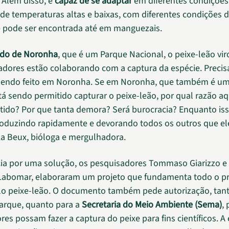
. Além disso, é
capaz de se adaptar
em diferentes condições
de temperaturas altas e baixas, com diferentes condições 
e pode ser encontrada até em manguezais.
do de Noronha
, que é um Parque Nacional, o peixe-leão vir
dores estão colaborando com a captura da espécie. Precis
sendo feito em Noronha. Se em Noronha, que também é u
tá sendo permitido capturar o peixe-leão, por qual razão aq
tido? Por que tanta demora? Será burocracia? Enquanto iss
roduzindo rapidamente e devorando todos os outros que ele
ka Beux, bióloga e mergulhadora.
ia por uma solução, os pesquisadores
Tommaso Giarizzo e
 Labomar, elaboraram
um projeto que fundamenta todo o p
o peixe-leão. O documento também pede autorização, tant
arque, quanto para a
Secretaria do Meio Ambiente (Sema)
,
es possam fazer a captura do peixe para fins científicos. A 