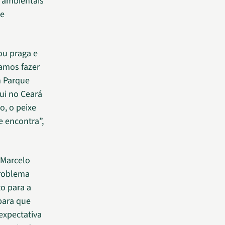
 ambientais
de
ou praga e
amos fazer
m Parque
ui no Ceará
o, o peixe
 encontra”,
 Marcelo
roblema
o para a
 para que
expectativa