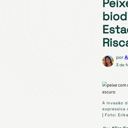
Peix
biod
Esta
Risc
por
A
3 de f
A invasão d
expressiva 
| Foto: Erik