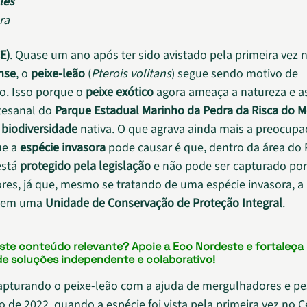
les
ra
E)
. Quase um ano após ter sido avistado pela primeira vez 
nse
, o
peixe-leão
(
Pterois volitans
) segue sendo motivo de
o. Isso porque o
peixe exótico
agora ameaça a natureza e as
tesanal do
Parque Estadual Marinho da Pedra da Risca do M
a
biodiversidade
nativa. O que agrava ainda mais a preocupa
ue a
espécie invasora
pode causar é que, dentro da área do 
está
protegido pela legislação
e não pode ser capturado por
es, já que, mesmo se tratando de uma espécie invasora, a 
a em uma
Unidade de Conservação de Proteção Integral
.
este conteúdo relevante?
Apoie
a Eco Nordeste e fortaleça
de soluções independente e colaborativo!
pturando o peixe-leão com a ajuda de mergulhadores e p
 de 2022, quando a espécie foi vista pela primeira vez no C