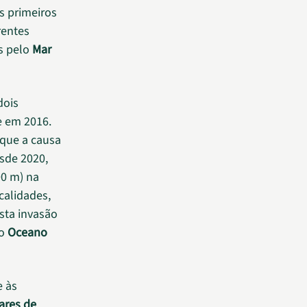
s primeiros
rentes
s pelo
Mar
dois
e em 2016.
 que a causa
esde 2020,
00 m) na
ocalidades,
sta invasão
no
Oceano
e às
ares de