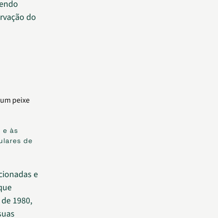
sendo
ervação do
 e às
ulares de
cionadas e
que
de 1980,
suas