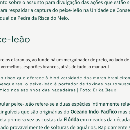
nto sobre o assunto para divulgação das ações que estão 
para respaldar a captura do peixe-leão na Unidade de Cons
dual da Pedra da Risca do Meio.
xe-leão
o risco que oferece à biodiversidade dos mares brasileiros
pesqueiras, o peixe-leão é portador de toxinas neuromusc
êmico nos espinhos das nadadeiras | Foto: Erika Beux
lar peixe-leão refere-se a duas espécies intimamente rela
tinguíveis que são originárias do
Oceano Indo-Pacífico
mas 
ela primeira vez as costas da
Flórida
em meados da década 
ado provavelmente de solturas de aquários. Rapidamente 