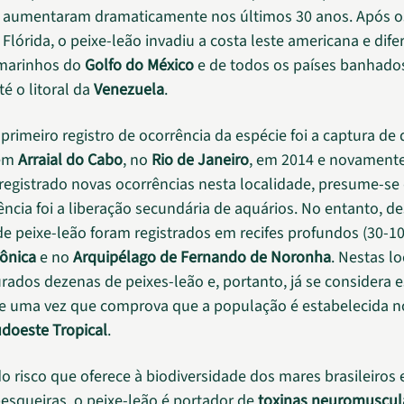
 aumentaram dramaticamente nos últimos 30 anos. Após o
 Flórida, o peixe-leão invadiu a costa leste americana e dife
marinhos do
Golfo do México
e de todos os países banhado
até o litoral da
Venezuela
.
o primeiro registro de ocorrência da espécie foi a captura de 
 em
Arraial do Cabo
, no
Rio de Janeiro
, em 2014 e novament
 registrado novas ocorrências nesta localidade, presume-se
ência foi a liberação secundária de aquários. No entanto, d
e peixe-leão foram registrados em recifes profundos (30-1
ônica
e no
Arquipélago de Fernando de Noronha
. Nestas l
rados dezenas de peixes-leão e, portanto, já se considera e
e uma vez que comprova que a população é estabelecida 
udoeste Tropical
.
o risco que oferece à biodiversidade dos mares brasileiros 
pesqueiras, o peixe-leão é portador de
toxinas neuromuscul