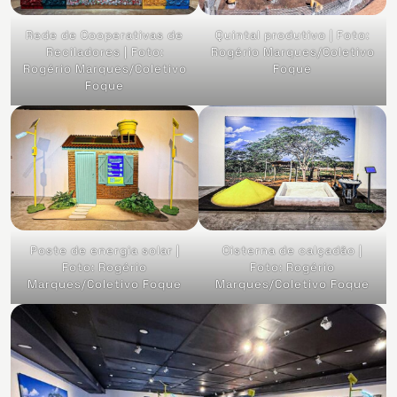
Rede de Cooperativas de
Quintal produtivo | Foto:
Reciladores | Foto:
Rogério Marques/Coletivo
Rogério Marques/Coletivo
Foque
Foque
Poste de energia solar |
Cisterna de calçadão |
Foto: Rogério
Foto: Rogério
Marques/Coletivo Foque
Marques/Coletivo Foque