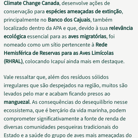
Climate Change Canada
, desenvolve ações de
conservação para
espécies ameaçadas de extinção
,
principalmente no
Banco dos Cajuais
, também
localizado dentro da APA e que, devido à sua
relevância
ecológica
essencial para as
aves migratórias
, foi
nomeado como um sítio pertencente à
Rede
Hemisférica de Reservas para as Aves Limícolas
(RHRAL)
, colocando Icapuí ainda mais em destaque.
Vale ressaltar que, além dos resíduos sólidos
irregulares que são despejados na região, muitos são
levados pelo mar e acabam ficando presos ao
manguezal
. As consequências do desequilíbrio nesse
ecossistema, que é berçário da vida marinha, podem
comprometer significativamente a fonte de renda de
diversas comunidades pesqueiras tradicionais do
Estado e a saúde do grupo de aves mais ameaçadas do