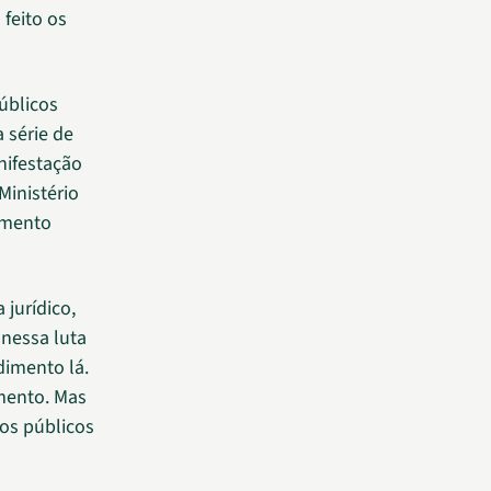
feito os
úblicos
 série de
nifestação
Ministério
amento
jurídico,
 nessa luta
imento lá.
imento. Mas
ãos públicos