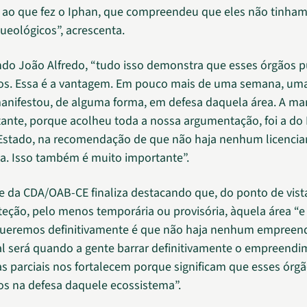
ao que fez o Iphan, que compreendeu que eles não tinham 
ueológicos”, acrescenta.
do João Alfredo, “tudo isso demonstra que esses órgãos p
os. Essa é a vantagem. Em pouco mais de uma semana, uma
anifestou, de alguma forma, em defesa daquela área. A ma
ante, porque acolheu toda a nossa argumentação, foi a do 
 Estado, na recomendação de que não haja nenhum licenci
a. Isso também é muito importante”.
e da CDA/OAB-CE finaliza destacando que, do ponto de vista 
eção, pelo menos temporária ou provisória, àquela área “e
queremos definitivamente é que não haja nenhum empreend
inal será quando a gente barrar definitivamente o empreend
ias parciais nos fortalecem porque significam que esses órg
os na defesa daquele ecossistema”.