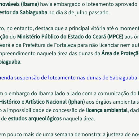
nováveis (Ibama)
havia embargado o loteamento aprovado 
estor da Sabiaguaba
no dia 8 de julho passado.
, no entanto, destaca que a principal vitória até o moment
ção
do
Ministério Público do Estado do Ceará (MPCE)
aos ó
eará e da Prefeitura de Fortaleza para não licenciar nem aut
mpreendimento naquela área das dunas da
Área de Proteç
biaguaba
.
enda suspensão de loteamento nas dunas de Sabiaguaba
am o embargo do Ibama lado a lado com a comunicação do
istórico e Artístico Nacional (Iphan)
aos órgãos ambientais
 a impossibilidade de concessão de
licença ambiental
, dad
a de
estudos arqueológicos
naquela área.
em pouco mais de uma semana demonstra: a justeza de no