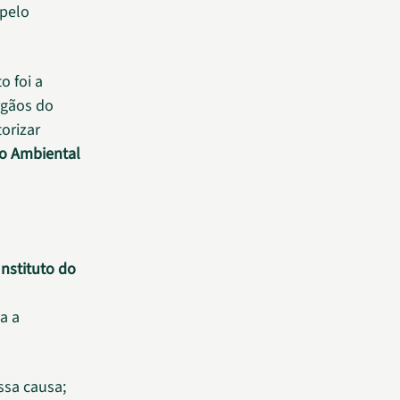
pelo
o foi a
rgãos do
orizar
ão Ambiental
Instituto do
a a
ssa causa;