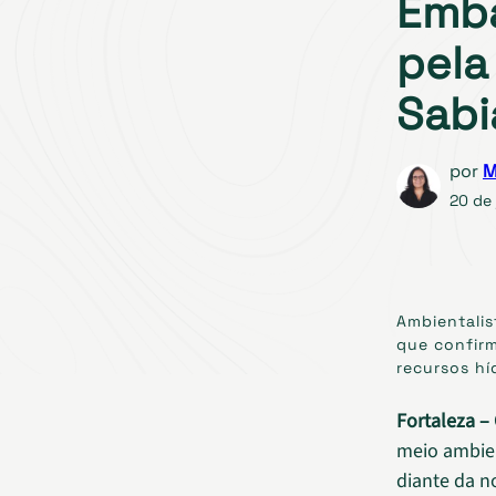
Emba
pela
Sab
por
M
20 de
Ambientalis
que confirm
recursos hí
Fortaleza – 
meio ambien
diante da n