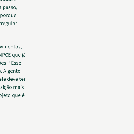
a passo,
 porque
rregular
vimentos,
MPCE que já
ões. “Esse
. A gente
le deve ter
sição mais
ojeto que é