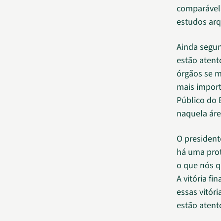
comparável 
estudos arq
Ainda segun
estão atent
órgãos se m
mais import
Público do
naquela áre
O president
há uma prot
o que nós 
A vitória f
essas vitór
estão atent