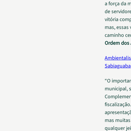
a força da m
de servidor
vitória com
mas, essas 
caminho cer
Ordem dos 
Ambientalis
Sabiaguaba
“O importan
municipal, 
Complementa
fiscalizaçã
apresentaçã
mas muitas 
qualquer jei