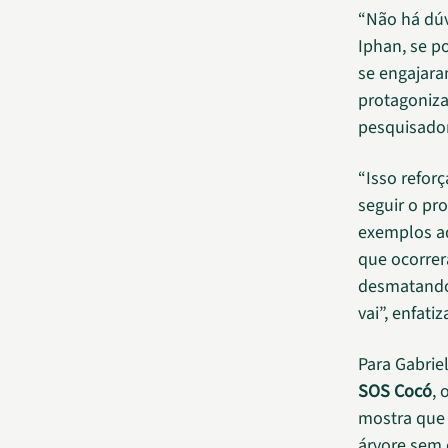
“Não há dúv
Iphan, se p
se engajar
protagonizan
pesquisado
“Isso refor
seguir o pr
exemplos aq
que ocorrer
desmatando
vai”, enfatiz
Para Gabrie
SOS Cocó
, 
mostra que 
árvore sem 