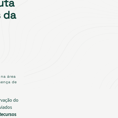
uta
 da
 na área
esença de
rvação do
viados
 Recursos