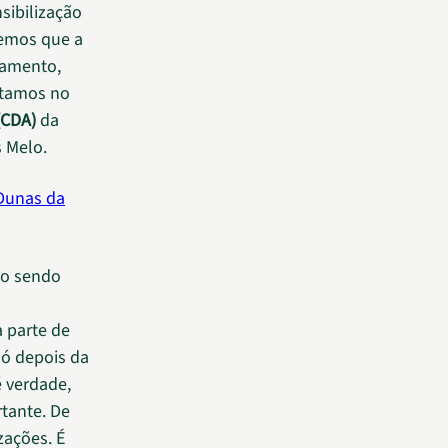
nsibilização
bemos que a
eamento,
stamos no
(CDA)
da
s Melo.
 Dunas da
to sendo
 parte de
só depois da
é verdade,
rtante. De
izações. É