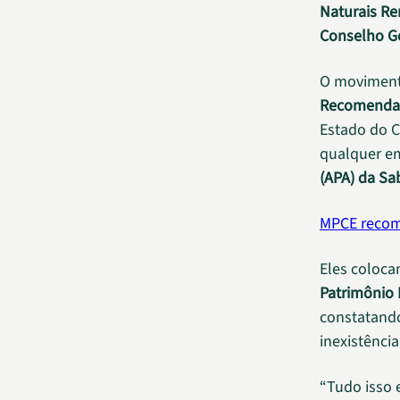
Naturais Re
Conselho G
O movimento
Recomenda
Estado do C
qualquer e
(APA) da Sa
MPCE recom
Eles coloc
Patrimônio H
constatando
inexistênci
“Tudo isso 