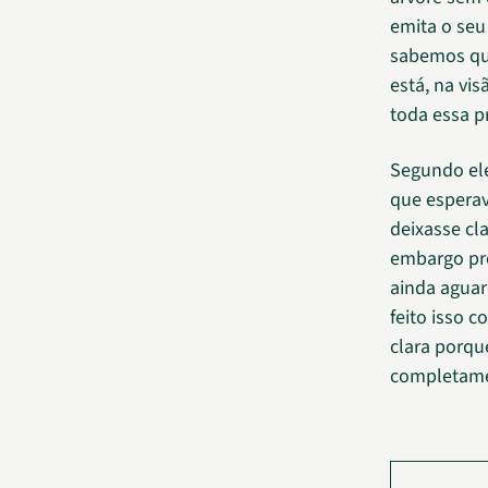
emita o seu
sabemos que
está, na vi
toda essa p
Segundo ele
que esperav
deixasse cl
embargo pr
ainda aguar
feito isso 
clara porqu
completamen