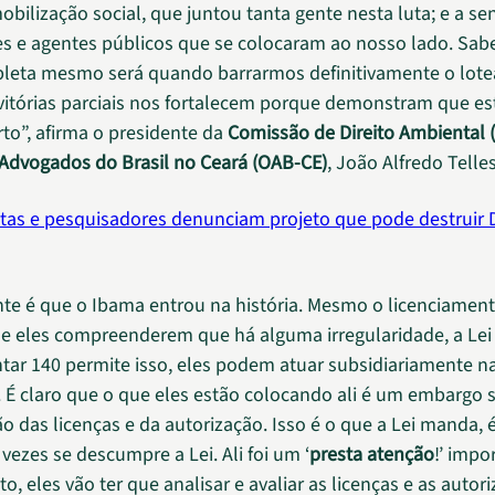
obilização social, que juntou tanta gente nesta luta; e a se
es e agentes públicos que se colocaram ao nosso lado. Sa
pleta mesmo será quando barrarmos definitivamente o lot
vitórias parciais nos fortalecem porque demonstram que e
to”, afirma o presidente da
Comissão de Direito Ambiental 
Advogados do Brasil no Ceará (OAB-CE)
, João Alfredo Telle
tas e pesquisadores denunciam projeto que pode destruir
te é que o Ibama entrou na história. Mesmo o licenciamen
se eles compreenderem que há alguma irregularidade, a Lei
r 140 permite isso, eles podem atuar subsidiariamente na
o. É claro que o que eles estão colocando ali é um embargo 
o das licenças e da autorização. Isso é o que a Lei manda, 
vezes se descumpre a Lei. Ali foi um ‘
presta atenção
!’ impo
to, eles vão ter que analisar e avaliar as licenças e as autor