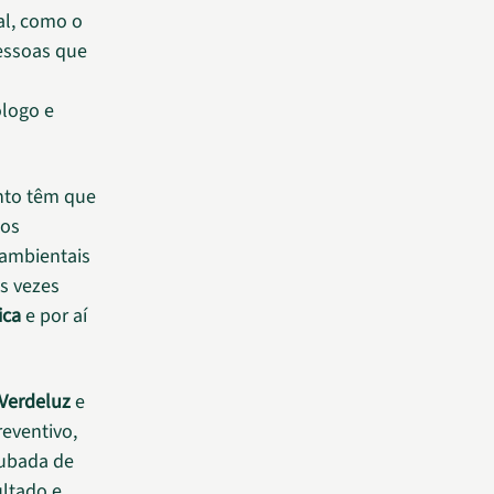
al, como o
pessoas que
ólogo e
nto têm que
mos
 ambientais
s vezes
ica
e por aí
 Verdeluz
e
eventivo,
rubada de
ltado e