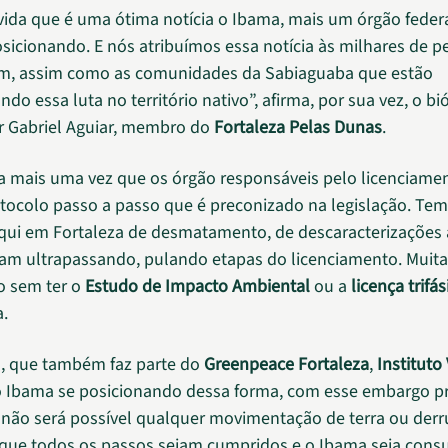
ida que é uma ótima notícia o Ibama, mais um órgão feder
osicionando. E nós atribuímos essa notícia às milhares de 
am, assim como as comunidades da Sabiaguaba que estão
do essa luta no território nativo”, afirma, por sua vez, o bi
r Gabriel Aguiar, membro do
Fortaleza Pelas Dunas
.
ça mais uma vez que os órgão responsáveis pelo licenciame
otocolo passo a passo que é preconizado na legislação. Te
ui em Fortaleza de desmatamento, de descaracterizações
am ultrapassando, pulando etapas do licenciamento. Muita
 sem ter o
Estudo de Impacto Ambiental
ou a
licença trifás
a.
l, que também faz parte do
Greenpeace Fortaleza
,
Instituto
o Ibama se posicionando dessa forma, com esse embargo pr
não será possível qualquer movimentação de terra ou der
que todos os passos sejam cumpridos e o Ibama seja consu