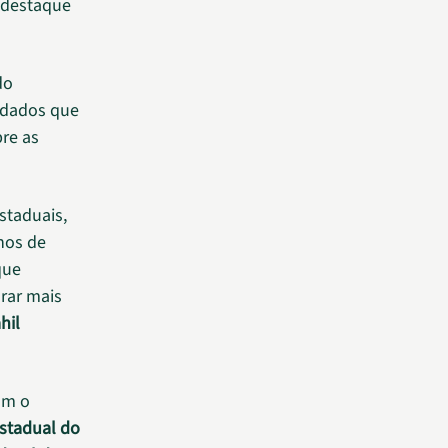
 destaque
do
 dados que
re as
staduais,
nos de
que
urar mais
hil
om o
stadual do