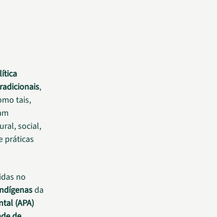
ítica
adicionais
,
omo tais,
sam
ral, social,
e práticas
idas no
indígenas
da
tal (APA)
de de