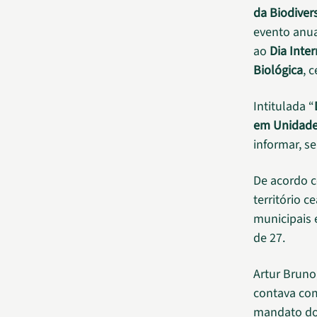
da Biodiver
evento anua
ao
Dia Inte
Biológica
, 
Intitulada “
em Unidade
informar, se
De acordo 
território 
municipais 
de 27.
Artur Bruno,
contava com
mandato do 