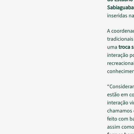
Sabiaguaba
inseridas n
A coordenad
tradicionai
uma
troca 
interação po
recreaciona
conheciment
“Considera
estão em con
interação v
chamamos 
feito com b
assim como