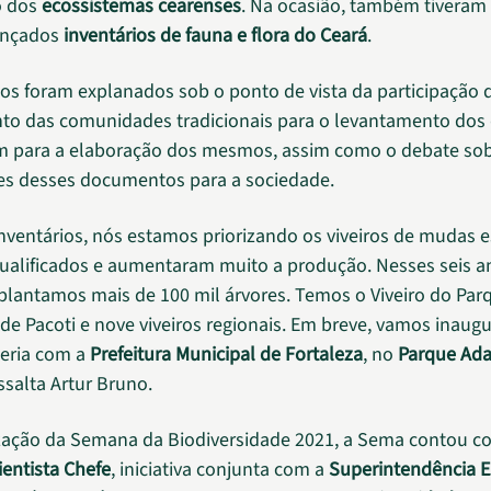
o dos
ecossistemas cearenses
. Na ocasião, também tiveram
ançados
inventários de fauna e flora do Ceará
.
ios foram explanados sob o ponto de vista da participação 
to das comunidades tradicionais para o levantamento dos
m para a elaboração dos mesmos, assim como o debate sob
es desses documentos para a sociedade.
nventários, nós estamos priorizando os viveiros de mudas e
ualificados e aumentaram muito a produção. Nesses seis a
 plantamos mais de 100 mil árvores. Temos o Viveiro do Par
 de Pacoti e nove viveiros regionais. Em breve, vamos inaug
eria com a
Prefeitura Municipal de Fortaleza
, no
Parque Ada
essalta Artur Bruno.
ização da Semana da Biodiversidade 2021, a Sema contou c
entista Chefe
, iniciativa conjunta com a
Superintendência E