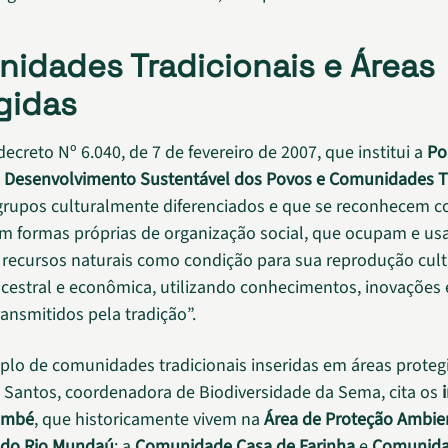
idades Tradicionais e Áreas
gidas
creto Nº 6.040, de 7 de fevereiro de 2007, que institui a
Pol
 Desenvolvimento Sustentável dos Povos e Comunidades Tr
grupos culturalmente diferenciados e que se reconhecem c
 formas próprias de organização social, que ocupam e u
 e recursos naturais como condição para sua reprodução cultu
ancestral e econômica, utilizando conhecimentos, inovações 
ransmitidos pela tradição”.
o de comunidades tradicionais inseridas em áreas proteg
s Santos, coordenadora de Biodiversidade da Sema, cita os
embé
, que historicamente vivem na
Área de Proteção Ambien
do Rio Mundaú
; a
Comunidade Casa de Farinha
e
Comunida