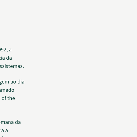
92, a
cia da
ossistemas.
gem ao dia
hamado
 of the
Semana da
ra a