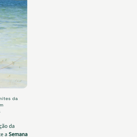
mites da
em
s
ção da
te a
Semana