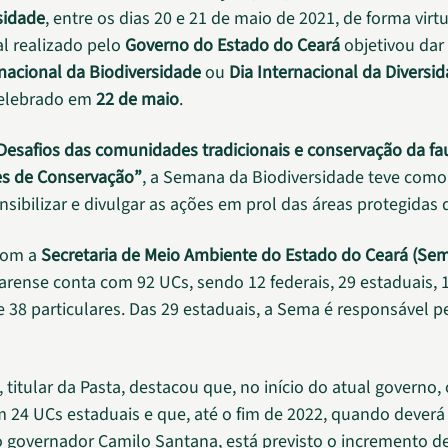
sidade
, entre os dias 20 e 21 de maio de 2021, de forma virtu
l realizado pelo
Governo do Estado do Ceará
objetivou dar
rnacional da Biodiversidade
ou
Dia Internacional da Diversi
celebrado em
22 de maio
.
Desafios das comunidades tradicionais e conservação da fau
s de Conservação”
, a Semana da Biodiversidade teve com
nsibilizar e divulgar as ações em prol das áreas protegidas 
com a
Secretaria de Meio Ambiente do Estado do Ceará (Se
cearense conta com 92 UCs, sendo 12 federais, 29 estaduais, 
e 38 particulares. Das 29 estaduais, a Sema é responsável p
 titular da Pasta, destacou que, no início do atual governo,
 24 UCs estaduais e que, até o fim de 2022, quando deverá
governador Camilo Santana, está previsto o incremento de