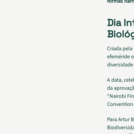
formas har
Dia I
Bioló
Criada pela
efeméride o
diversidade
A data, cel
da aprovaçã
“Nairobi Fin
Convention o
Para Artur 
Biodiversid