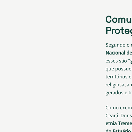
Comun
Prote
Segundo o de
Nacional de
esses são “
que possuem
territórios
religiosa, 
gerados e t
Como exempl
Ceará, Dori
etnia Trem
do Estuário