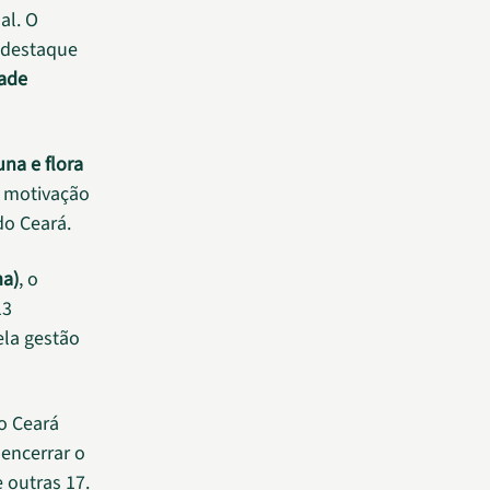
al. O
 destaque
dade
na e flora
o motivação
do Ceará.
ma)
, o
13
ela gestão
 o Ceará
 encerrar o
 outras 17.