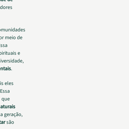
adores
 comunidades
por meio de
Essa
irituais e
iversidade,
entais
.
is eles
 Essa
 que
aturais
a geração,
tar
são