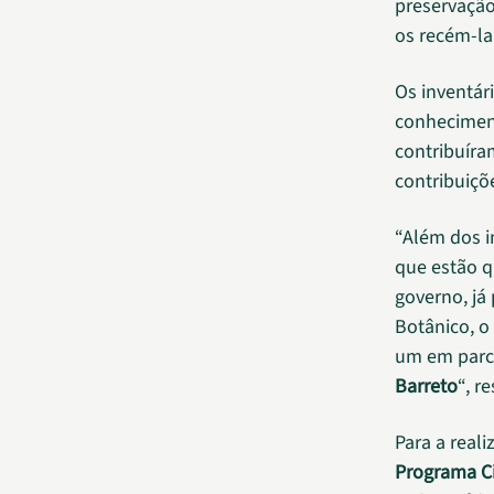
preservaçã
os recém-l
Os inventár
conhecimen
contribuíra
contribuiçõ
“Além dos i
que estão q
governo, já
Botânico, o
um em parc
Barreto
“, r
Para a real
Programa Ci