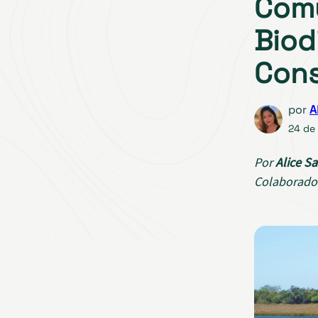
Comu
Biod
Con
por
A
24 de
Por
Alice Sa
Colaborado