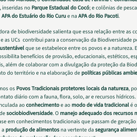
, inseridas no
Parque Estadual do Cocó
; e colônias de pesc
a
APA do Estuário do Rio Curu
e na
APA do Rio Pacoti
.
ora de biodiversidade salienta que essa relação entre as
s e as UCs contribui para a conservação da Biodiversidade 
sustentável
que se estabelece entre os povos e a natureza. 
ssibilita benefícios de provisão, educacionais, estéticos, esp
is, além de colaborar com a divulgação da proteção da Biod
o do território e na elaboração de
políticas públicas ambi
mos os
Povos Tradicionais
protetores locais da natureza
, po
tato diário com a fauna, flora, solo, ar e recursos hídricos.
inculada ao
conhecimento
e ao
modo de vida tradicional
é o
de
sociobiodiversidade
. O
manejo adequado dos recursos n
ase em conhecimentos tradicionais que passam de geração 
 a
produção de alimentos
na vertente da
segurança alimen