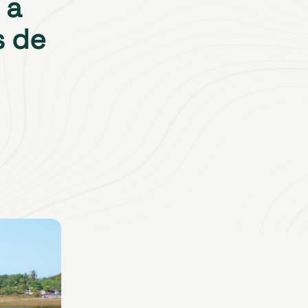
 a
s de