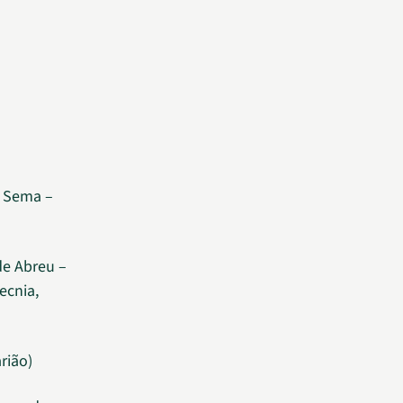
a Sema –
de Abreu –
ecnia,
rião)