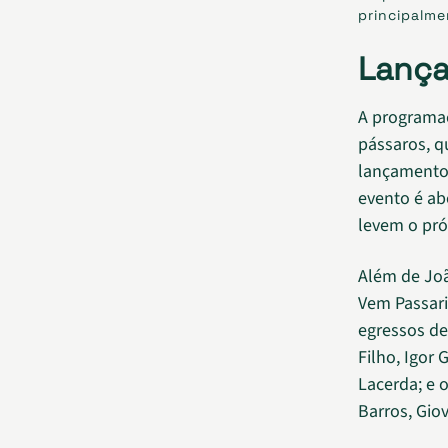
principalme
Lanç
A programa
pássaros, q
lançamento o
evento é ab
levem o pr
Além de João
Vem Passari
egressos de
Filho, Igor
Lacerda; e 
Barros, Giov