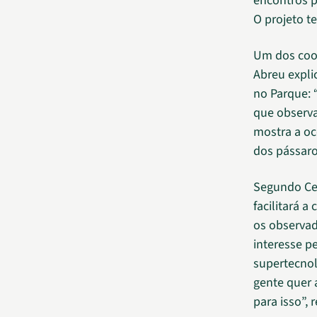
encontros p
O projeto t
Um dos coo
Abreu expli
no Parque: 
que observa
mostra a oc
dos pássaro
Segundo Cec
facilitará 
os observad
interesse p
supertecnol
gente quer 
para isso”, r