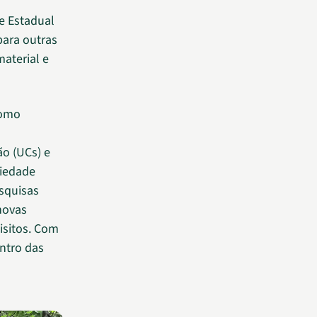
e Estadual
para outras
aterial e
como
ão (UCs) e
ciedade
squisas
 novas
isitos. Com
ntro das