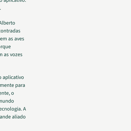
 aplicativo.
.
Alberto
contradas
rem as aves
orque
m as vozes
 aplicativo
almente para
ente, o
 mundo
ecnologia. A
rande aliado