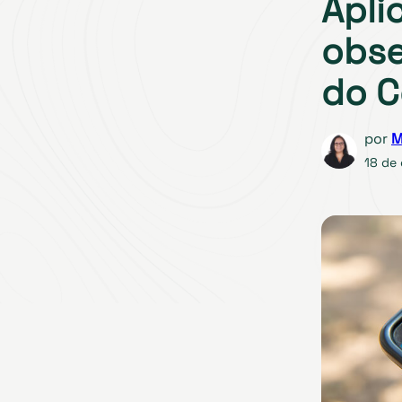
Aplic
obse
do 
por
M
18 de