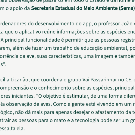
ara observação de pássaros em todo o Estado e dá nome ao
em o apoio da
Secretaria Estadual do Meio Ambiente (Sema)
rdenadores do desenvolvimento do app, o professor João 
ca que o aplicativo reúne informações sobre as espécies en
“A principal funcionalidade é permitir que as pessoas regist
rem, além de fazer um trabalho de educação ambiental, p
orrência da ave, suas características, uma imagem e també
s”.
ília Licarião, que coordena o grupo Vai Passarinhar no CE, o
a compreensão e o conhecimento sobre as espécies, princip
ores iniciantes. “O objetivo é estimular, de uma forma difer
ela observação de aves. Como a gente está vivendo em um
ógico, não dá mais para apenas desejar o afastamento da t
atrair as pessoas para o mato e a tecnologia pode ser um g
essalta ela.