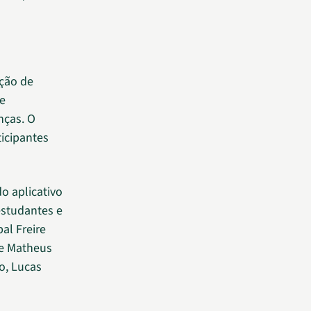
ção de
 e
nças. O
ticipantes
do aplicativo
estudantes e
al Freire
 e Matheus
o, Lucas