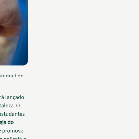
stadual do
rá lançado
taleza. O
 estudantes
gia do
ue promove