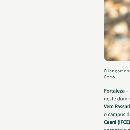
O lançament
Cocó
Fortaleza – 
neste domin
Vem Passar
o campus d
Ceará (IFCE)