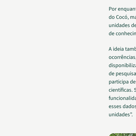
Por enquant
do Cocó, ma
unidades de
de conhecim
A ideia tam
ocorrências
disponibili
de pesquisa
participa d
científicas
funcionalid
esses dados
unidades”.