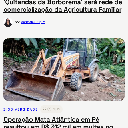
‘Quitandas da Borborema’ será rede de
comercialização da Agricultura Familiar
por
Maristela Crispim
22.09.2019
BIODIVERSIDADE
Operação Mata Atlântica em Pé
resultou em R$ 312 mil em multas no