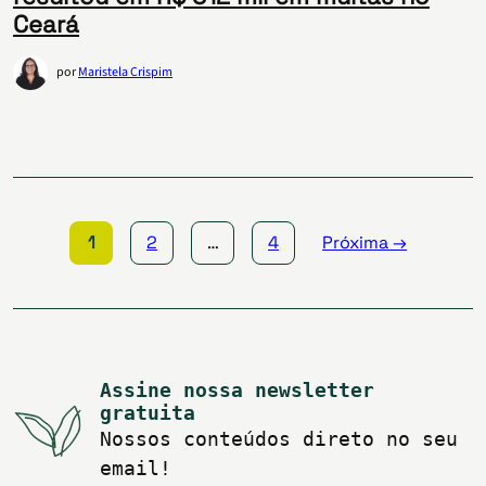
Ceará
por
Maristela Crispim
Paginação
de
posts
1
2
…
4
Próxima →
Assine nossa newsletter
gratuita
Nossos conteúdos direto no seu
email!