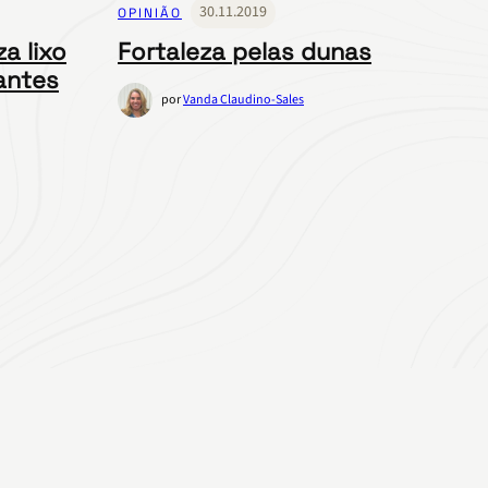
30.11.2019
OPINIÃO
za lixo
Fortaleza pelas dunas
antes
por
Vanda Claudino-Sales