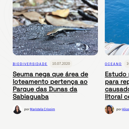
10.07.2020
1
BIODIVERSIDADE
OCEANO
Seuma nega que área de
Estudo 
loteamento pertença ao
para re
Parque das Dunas da
causado
Sabiaguaba
litoral 
por
Maristela Crispim
por
Alice