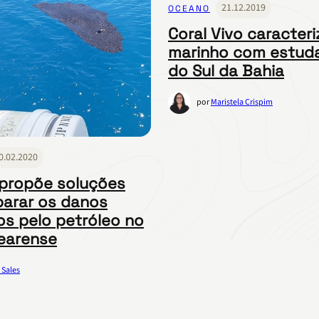
21.12.2019
OCEANO
Coral Vivo caracteri
marinho com estud
do Sul da Bahia
por
Maristela Crispim
0.02.2020
propõe soluções
parar os danos
s pelo petróleo no
cearense
 Sales