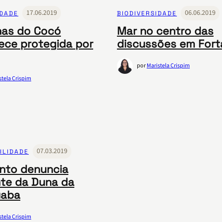
17.06.2019
06.06.2019
IDADE
BIODIVERSIDADE
nas do Cocó
Mar no centro das
ce protegida por
discussões em Fort
por
Maristela Crispim
stela Crispim
07.03.2019
ILIDADE
nto denuncia
te da Duna da
uaba
stela Crispim