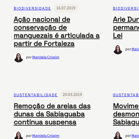
16.07.2019
BIODIVERSIDADE
BIODIVERS
Ação nacional de
Arie Du
conservação de
permane
manguezais é articulada a
Lei
partir de Fortaleza
por
Mari
por
Maristela Crispim
20.03.2019
SUSTENTABILIDADE
SUSTENTAB
Remoção de areias das
Movime
dunas da Sabiaguaba
desmon
continua suspensa
Sabiag
por
Maristela Crispim
por
Mari