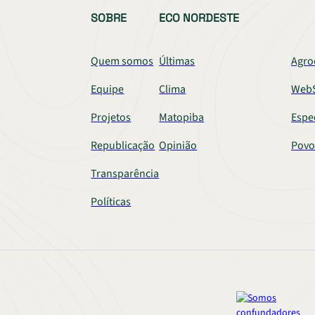
SOBRE
ECO NORDESTE
Quem somos
Últimas
Agro
Equipe
Clima
WebS
Projetos
Matopiba
Espe
Republicação
Opinião
Povo
Transparência
Políticas