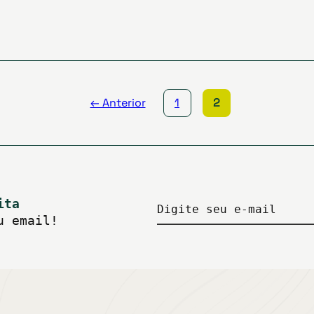
← Anterior
1
2
ita
Digite seu e-mail
u email!