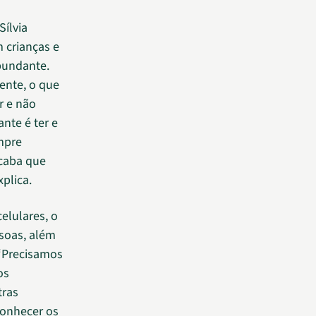
 Sílvia
 crianças e
bundante.
ente, o que
r e não
nte é ter e
mpre
Acaba que
plica.
elulares, o
ssoas, além
 “Precisamos
os
tras
 conhecer os