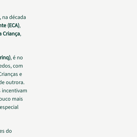
a, na década
nte (ECA)
,
a Criança
,
rinq)
, é no
uedos, com
Crianças e
de outrora.
 incentivam
pouco mais
especial
es do