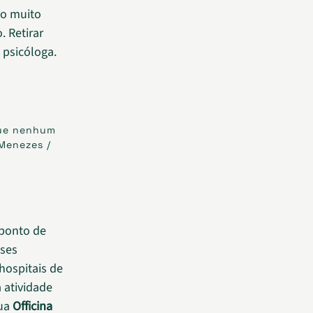
o muito
. Retirar
 psicóloga.
que nenhum
 Menezes /
ponto de
sses
hospitais de
 atividade
sua
Officina