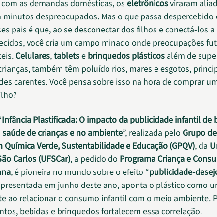
u com as demandas domésticas, os
eletrônicos
viraram aliad
 minutos despreocupados. Mas o que passa despercebido
ses pais é que, ao se desconectar dos filhos e conectá-los 
ecidos, você cria um campo minado onde preocupações fut
teis.
Celulares
,
tablets
e
brinquedos plásticos
além de supe
crianças, também têm poluído rios, mares e esgotos, princ
des carentes. Você pensa sobre isso na hora de comprar u
ilho?
“
Infância Plastificada: O impacto da publicidade infantil de
a saúde de crianças e no ambiente
”, realizada pelo
Grupo de
 Química Verde, Sustentabilidade e Educação (GPQV)
, da
U
São Carlos (UFSCar)
, a pedido do
Programa Criança e Cons
ana
, é pioneira no mundo sobre o efeito “
publicidade-dese
Apresentada em junho deste ano, aponta o plástico como u
e ao relacionar o consumo infantil com o meio ambiente. 
tos, bebidas e brinquedos fortalecem essa correlação.