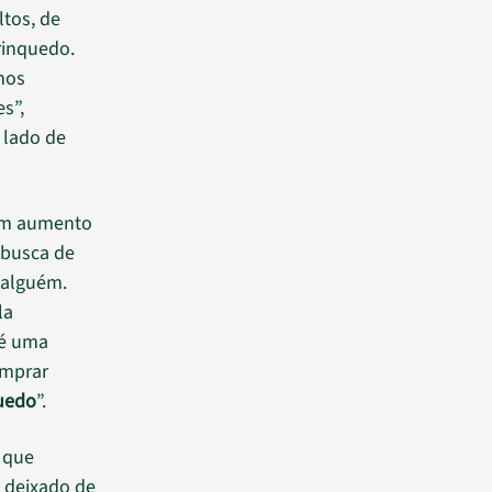
ltos, de
rinquedo.
mos
s”,
 lado de
 um aumento
 busca de
 alguém.
la
 é uma
omprar
quedo
”.
a que
 deixado de