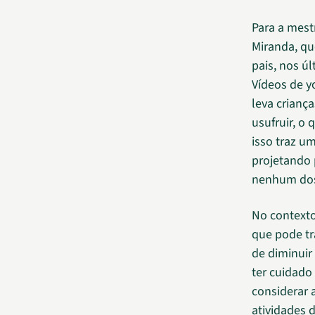
Para a mest
Miranda, qu
pais, nos ú
Vídeos de y
leva crianç
usufruir, o
isso traz u
projetando 
nenhum dos 
No contexto
que pode tr
de diminuir 
ter cuidad
considerar 
atividades d