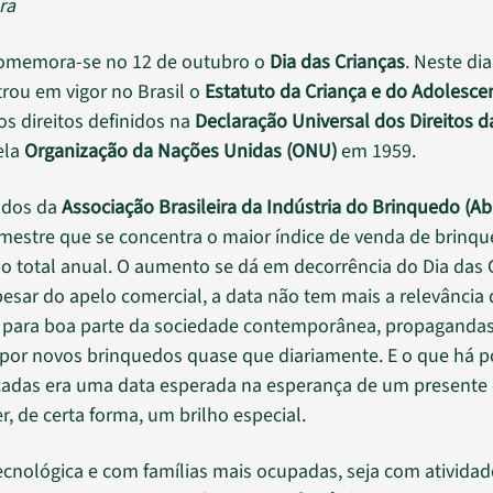
ra
comemora-se no 12 de outubro o
Dia das Crianças
. Neste di
trou em vigor no Brasil o
Estatuto da Criança e do Adolesce
os direitos definidos na
Declaração Universal dos Direitos d
ela
Organização da Nações Unidas (ONU)
em 1959.
ados da
Associação Brasileira da Indústria do Brinquedo (Ab
estre que se concentra o maior índice de venda de brinq
o total anual. O aumento se dá em decorrência do Dia das 
pesar do apelo comercial, a data não tem mais a relevância 
 para boa parte da sociedade contemporânea, propagandas
or novos brinquedos quase que diariamente. E o que há 
adas era uma data esperada na esperança de um presente 
r, de certa forma, um brilho especial.
cnológica e com famílias mais ocupadas, seja com atividad