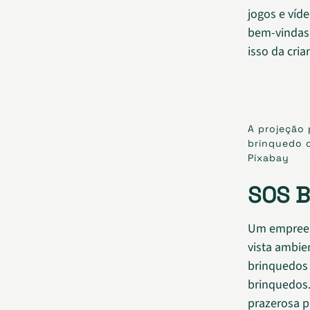
jogos e víd
bem-vindas,
isso da cria
A projeção 
brinquedo o
Pixabay
SOS B
Um empreen
vista ambie
brinquedos 
brinquedos
prazerosa p