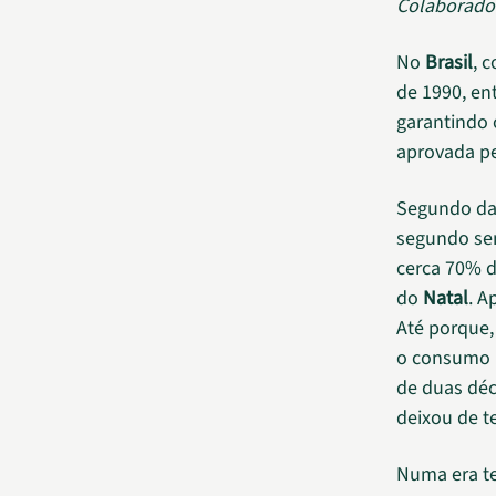
Colaborado
No
Brasil
, 
de 1990, en
garantindo 
aprovada p
Segundo d
segundo sem
cerca 70% d
do
Natal
. A
Até porque,
o consumo p
de duas déc
deixou de te
Numa era te