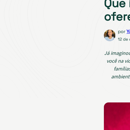
Que 
ofer
por
Y
12 de
Já imaginou
você na vi
família
ambiente