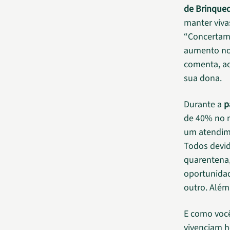
de Brinqued
manter viva
“Concertamo
aumento nos
comenta, ao
sua dona.
Durante a
p
de 40% no 
um atendime
Todos devi
quarentena,
oportunidad
outro. Além
E como você
vivenciam h