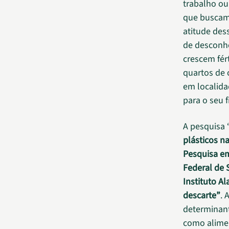
trabalho o
que buscam
atitude des
de desconh
crescem fér
quartos de 
em localida
para o seu f
A pesquisa 
plásticos n
Pesquisa em
Federal de 
Instituto Al
descarte”
. 
determinant
como alimen