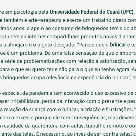
re em psicologia pela
Universidade Federal do Ceará (UFC)
,
e também é arte-terapeuta e exerce um trabalho direto com
ltimos anos, o apelo ao consumo de brinquedos tem sido a
outubers na internet compartilham produtos novos diariam
as a almejarem o objeto desejado. “Parece que o
brincar
é te
 que é um problema. Dá uma falsa sensação de que o importa
ma série de problematizações com relação à valorização, se
para o que eu quero ter e não para o que eu tenho agora. 
brinquedos ocupa relevância na experiência do brincar”, ex
 especial da pandemia tem acontecido o uso excessivo de c
azer irritabilidade, perda da interação com o presente e pe
a relação da criança com o brincar, a criação e frustrações.
o com o excesso porque ele tem consequências, mas devem
a realidade da quarentena com aulas, trabalho remoto e ou
iante das telas. É necessário, ao invés de ser ‘contra telas’,