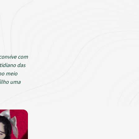
 convive com
tidiano das
no meio
filho uma