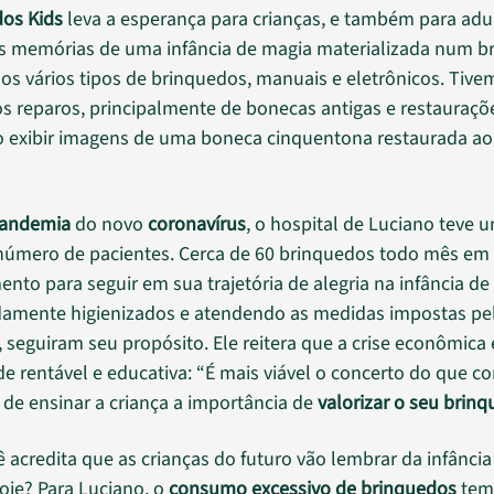
os Kids
leva a esperança para crianças, e também para adu
s memórias de uma infância de magia materializada num b
s vários tipos de brinquedos, manuais e eletrônicos. Tive
 reparos, principalmente de bonecas antigas e restauraçõe
 exibir imagens de uma boneca cinquentona restaurada ao
andemia
do novo
coronavírus
, o hospital de Luciano teve
número de pacientes. Cerca de 60 brinquedos todo mês em
nto para seguir em sua trajetória de alegria na infância de
damente higienizados e atendendo as medidas impostas pe
 seguiram seu propósito. Ele reitera que a crise econômica
e rentável e educativa: “É mais viável o concerto do que c
 de ensinar a criança a importância de
valorizar o seu brin
 acredita que as crianças do futuro vão lembrar da infânci
oje? Para Luciano, o
consumo excessivo de brinquedos
tem