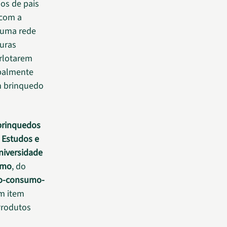
os de pais
 com a
a uma rede
uras
rlotarem
ipalmente
m brinquedo
 brinquedos
 Estudos e
niversidade
umo
, do
jo-consumo-
m item
Produtos