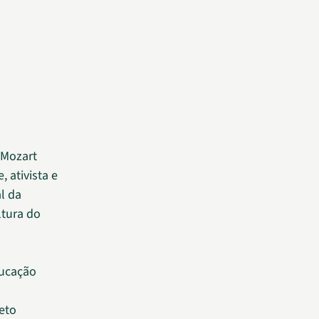
 Mozart
 ativista e
l da
ltura do
ducação
eto