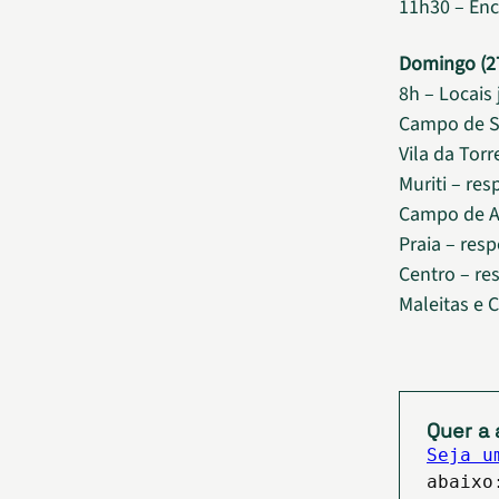
11h30 – En
Domingo (27
8h – Locais
Campo de Se
Vila da Tor
Muriti – re
Campo de Av
Praia – resp
Centro – re
Maleitas e 
Quer a 
Seja u
abaixo