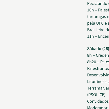
Reciclando 
10h – Pales
tartarugas 
pela UFC e 
Brasileiro 
11h – Ence
Sábado (26)
8h – Crede
8h20 – Pales
Palestrante
Desenvolvi
Litorâneas 
Terramar, a
(PSOL-CE)
Convidados
Moderador: