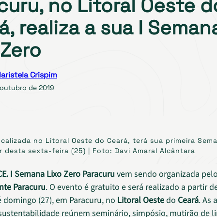
curu, no Litoral Oeste d
á, realiza a sua I Seman
 Zero
aristela Crispim
 outubro de 2019
ocalizada no Litoral Oeste do Ceará, terá sua primeira Sem
r desta sexta-feira (25) | Foto: Davi Amaral Alcântara
CE.
I Semana Lixo Zero Paracuru
vem sendo organizada pel
nte Paracuru
. O evento é gratuito e será realizado a partir d
até domingo (27), em Paracuru, no
Litoral Oeste
do
Ceará
. As 
sustentabilidade reúnem seminário, simpósio, mutirão de l