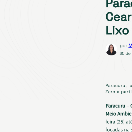
Para
Cear
Lixo
por
M
25 de
Paracuru, l
Zero a parti
Paracuru – 
Meio Ambie
feira (25) 
focadas na 