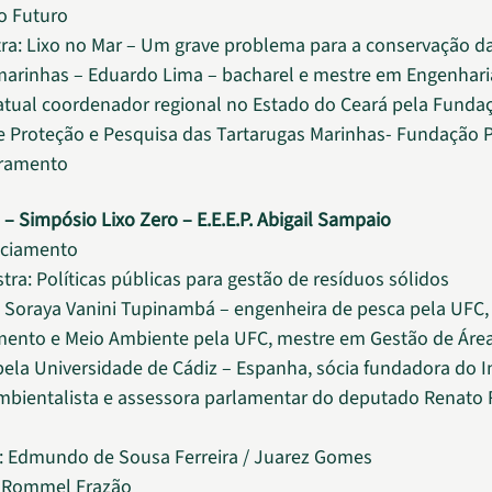
o Futuro
tra: Lixo no Mar – Um grave problema para a conservação d
marinhas – Eduardo Lima – bacharel e mestre em Engenhari
atual coordenador regional no Estado do Ceará pela Funda
de Proteção e Pesquisa das Tartarugas Marinhas- Fundação
rramento
 – Simpósio Lixo Zero – E.E.E.P. Abigail Sampaio
nciamento
tra: Políticas públicas para gestão de resíduos sólidos
: Soraya Vanini Tupinambá – engenheira de pesca pela UFC
mento e Meio Ambiente pela UFC, mestre em Gestão de Áre
pela Universidade de Cádiz – Espanha, sócia fundadora do I
mbientalista e assessora parlamentar do deputado Renato
: Edmundo de Sousa Ferreira / Juarez Gomes
 Rommel Frazão