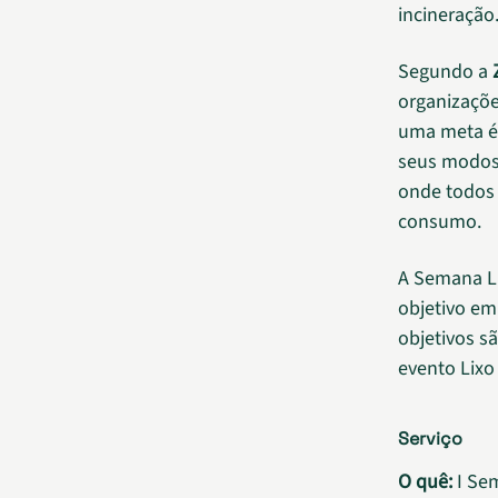
incineração
Segundo a
organizaçõe
uma meta ét
seus modos d
onde todos 
consumo.
A Semana L
objetivo em
objetivos s
evento Lixo
Serviço
O quê:
I Se