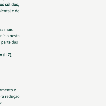
os sólidos
,
iental e de
as mais
nício nesta
z parte das
o (ILZ)
,
tamento e
era redução
 a