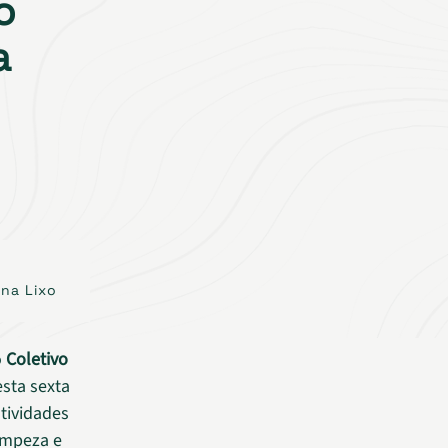
o
a
ana Lixo
o
Coletivo
esta sexta
atividades
impeza e