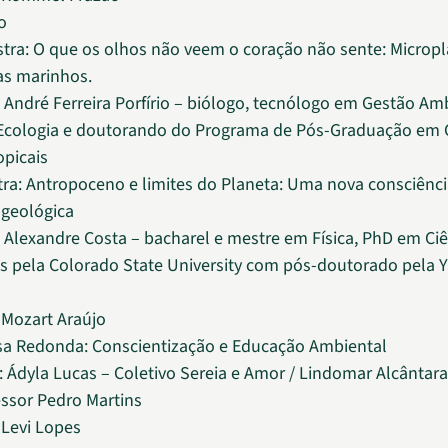
o
stra: O que os olhos não veem o coração não sente: Microp
as marinhos.
: André Ferreira Porfírio – biólogo, tecnólogo em Gestão Amb
Ecologia e doutorando do Programa de Pós-Graduação em 
opicais
tra: Antropoceno e limites do Planeta: Uma nova consciênc
 geológica
: Alexandre Costa – bacharel e mestre em Física, PhD em Ci
s pela Colorado State University com pós-doutorado pela Y
Mozart Araújo
sa Redonda: Conscientização e Educação Ambiental
 Ádyla Lucas – Coletivo Sereia e Amor / Lindomar Alcântar
essor Pedro Martins
Levi Lopes