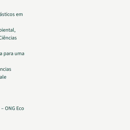
lásticos em
iental,
Ciências
ia para uma
ências
ale
a – ONG Eco