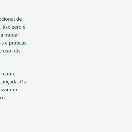
acional de
 lixo zero é
s a mudar
is e práticas
e uso pós-
em como
lcançada. Os
lizar um
ro.