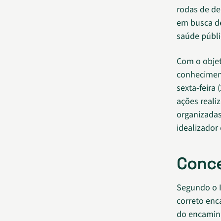
rodas de de
em busca de
saúde públi
Com o objet
conheciment
sexta-feira
ações reali
organizadas
idealizador 
Conce
Segundo o I
correto en
do encaminh