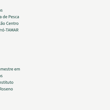
as
a de Pesca
ção Centro
 Pró-TAMAR
, mestre em
as
nstituto
 Roseno