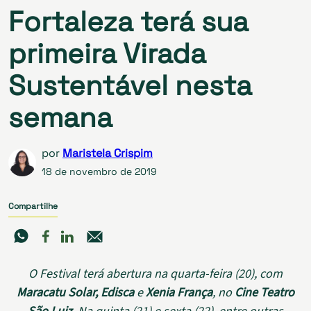
Fortaleza terá sua
primeira Virada
Sustentável nesta
semana
por
Maristela Crispim
18 de novembro de 2019
Compartilhe
O Festival terá abertura na quarta-feira (20), com
Maracatu Solar, Edisca
e
Xenia França
, no
Cine Teatro