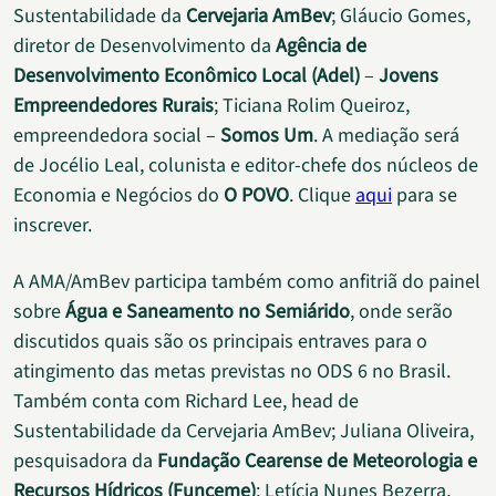
Sustentabilidade da
Cervejaria AmBev
; Gláucio Gomes,
diretor de Desenvolvimento da
Agência de
Desenvolvimento Econômico Local (Adel)
–
Jovens
Empreendedores Rurais
; Ticiana Rolim Queiroz,
empreendedora social –
Somos Um
. A mediação será
de Jocélio Leal, colunista e editor-chefe dos núcleos de
Economia e Negócios do
O POVO
. Clique
aqui
para se
inscrever.
A AMA/AmBev participa também como anfitriã do painel
sobre
Água e Saneamento no Semiárido
, onde serão
discutidos quais são os principais entraves para o
atingimento das metas previstas no ODS 6 no Brasil.
Também conta com Richard Lee, head de
Sustentabilidade da Cervejaria AmBev; Juliana Oliveira,
pesquisadora da
Fundação Cearense de Meteorologia e
Recursos Hídricos (Funceme)
; Letícia Nunes Bezerra,