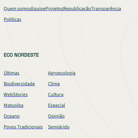
Quem somos
Equipe
Projetos
Republicação
Transparência
Políticas
ECO NORDESTE
Últimas
Agroecologia
Biodiversidade
Clima
WebStories
Cultura
Matopiba
Especial
Oceano
Opinião
Povos Tradicionais
Semiárido