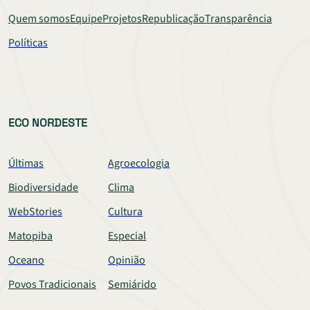
Quem somos
Equipe
Projetos
Republicação
Transparência
Políticas
ECO NORDESTE
Últimas
Agroecologia
Biodiversidade
Clima
WebStories
Cultura
Matopiba
Especial
Oceano
Opinião
Povos Tradicionais
Semiárido