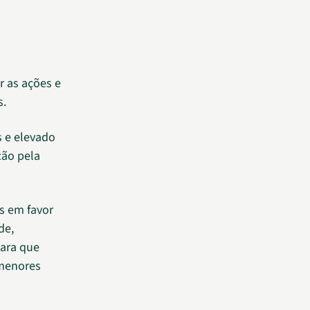
r as ações e
s.
 e elevado
zão pela
as em favor
de,
para que
 menores