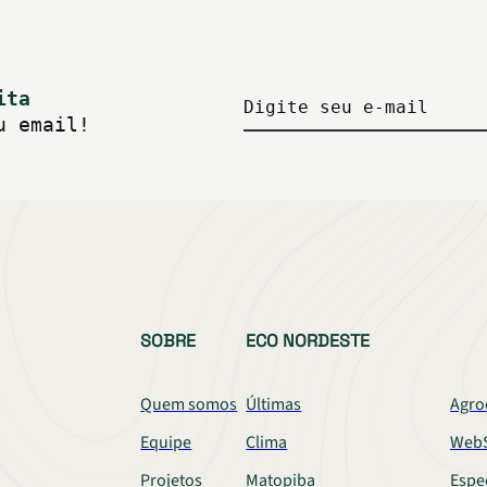
ita
Digite seu e-mail
u email!
SOBRE
ECO NORDESTE
Quem somos
Últimas
Agro
Equipe
Clima
WebS
Projetos
Matopiba
Espe