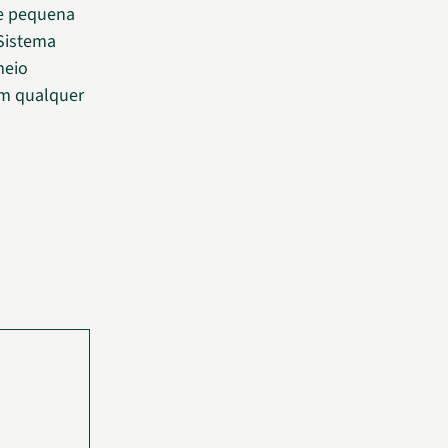
 e pequena
 Sistema
meio
em qualquer