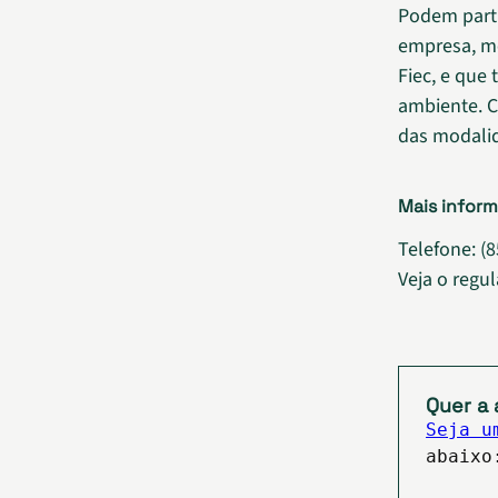
Podem parti
empresa, mé
Fiec, e que
ambiente. 
das modalid
Mais infor
Telefone: (
Veja o reg
Quer a 
Seja u
abaixo