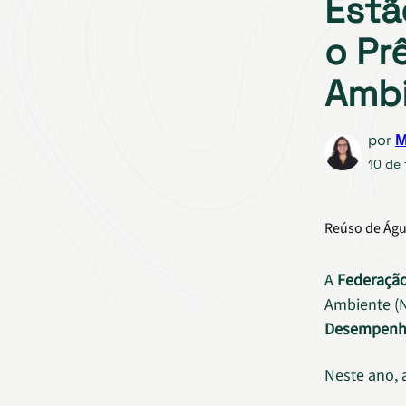
Estã
o Pr
Ambi
por
M
10 de 
Reúso de Águ
A
Federação
Ambiente (N
Desempenh
Neste ano, 