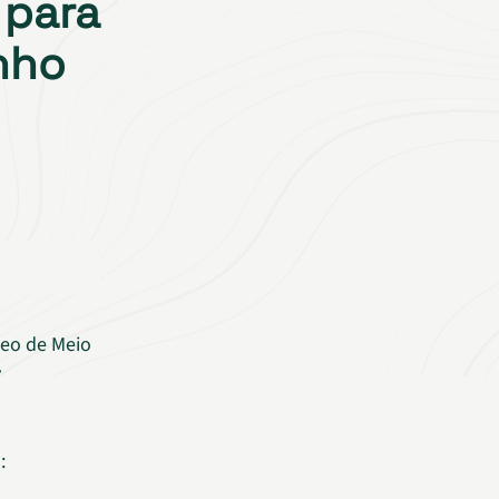
 para
nho
leo de Meio
: