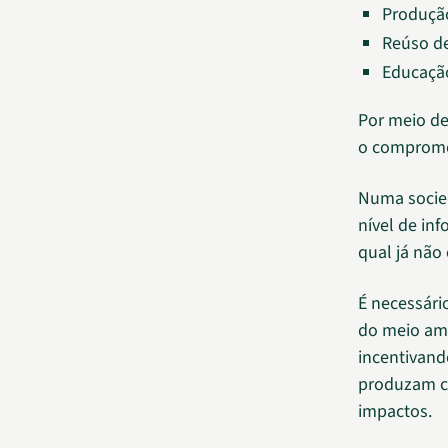
Produçã
Reúso d
Educação
Por meio de
o compromet
Numa socied
nível de in
qual já não
É necessári
do meio amb
incentivand
produzam c
impactos.