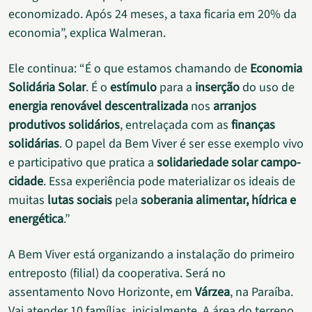
economizado. Após 24 meses, a taxa ficaria em 20% da
economia”, explica Walmeran.
Ele continua: “É o que estamos chamando de
Economia
Solidária Solar
. É o
estímulo
para a
inserção
do uso de
energia renovável descentralizada
nos
arranjos
produtivos solidários
, entrelaçada com as
finanças
solidárias
. O papel da Bem Viver é ser esse exemplo vivo
e participativo que pratica a
solidariedade solar campo-
cidade
. Essa experiência pode materializar os ideais de
muitas
lutas sociais
pela
soberania alimentar, hídrica e
energética
.”
A Bem Viver está organizando a instalação do primeiro
entreposto (filial) da cooperativa. Será no
assentamento Novo Horizonte, em
Várzea
, na Paraíba.
Vai atender 10 famílias, inicialmente. A área do terreno