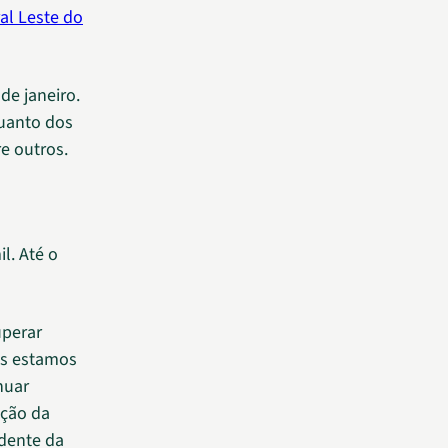
al Leste do
de janeiro.
quanto dos
e outros.
l. Até o
uperar
as estamos
nuar
ação da
idente da