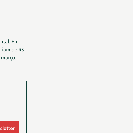
ental. Em
ariam de R$
e março.