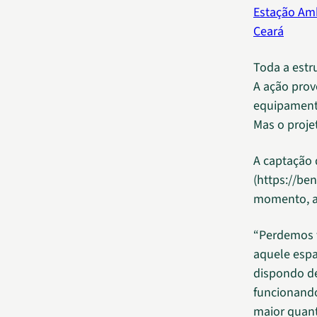
Estação Amb
Ceará
Toda a estru
A ação prov
equipamento
Mas o proj
A captação 
(https://be
momento, a 
“Perdemos 
aquele esp
dispondo de
funcionando
maior quant