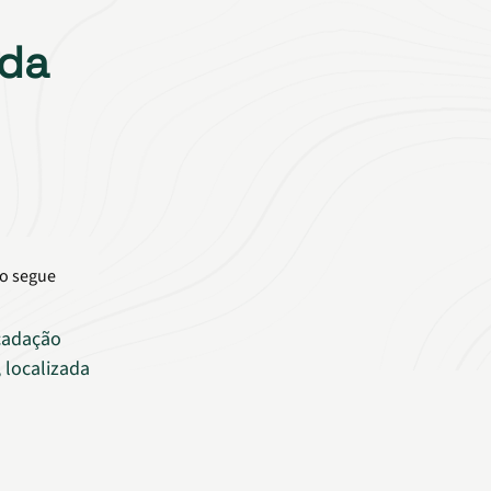
ada
ho segue
cadação
, localizada