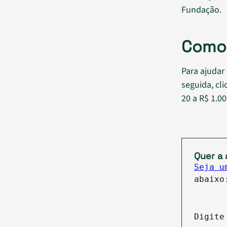
Fundação.
Como 
Para ajudar
seguida, cli
20 a R$ 1.0
Quer a 
Seja u
abaixo
Digite