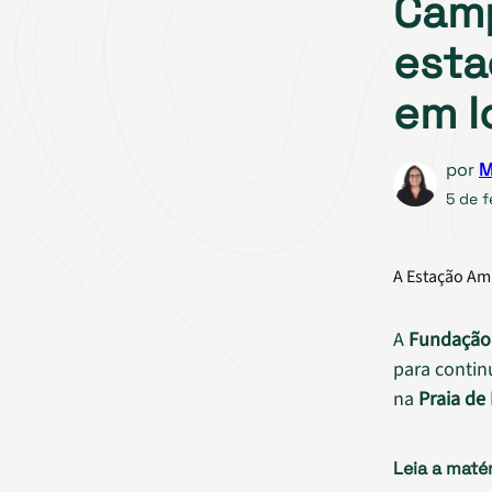
Camp
esta
em I
por
M
5 de f
A Estação Am
A
Fundação 
para contin
na
Praia de
Leia a maté