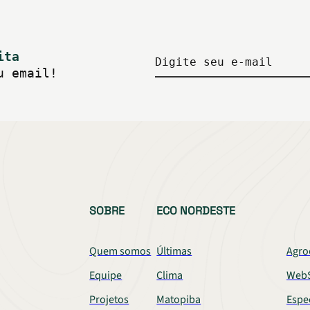
ita
Digite seu e-mail
u email!
SOBRE
ECO NORDESTE
Quem somos
Últimas
Agro
Equipe
Clima
WebS
Projetos
Matopiba
Espe