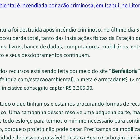
iental é incendiada por ação criminosa, em Icapuí, no Litor
tura foi destruída após incêndio criminoso, no último dia 6 
ocou perda total, tanto das instalações físicas da Estação 
s, livros, banco de dados, computadores, mobiliários, entr
eto e seus desdobramentos continuam.
dos recursos está sendo feita por meio do site “
Benfeitoria
”
nfeitoria.com/estacaoambiental). A meta é arrecadar R$ 12 mi
iniciativa conseguiu captar R$ 3.365,00.
tudo o que tínhamos e estamos procurando formas de rec
aço. Uma campanha dessas resolve uma pequena parte, m
 todo esforço para termos o mínimo necessário para conti
, porque o projeto não pode parar. Precisamos da mobiliz
idade de pessoas possível”, destaca Bosco Carbogim, pres