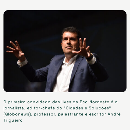
O primeiro convidado das lives da Eco Nordeste é o
jornalista, editor-chefe do “Cidades e Soluções”
(Globonews), professor, palestrante e escritor André
Trigueiro