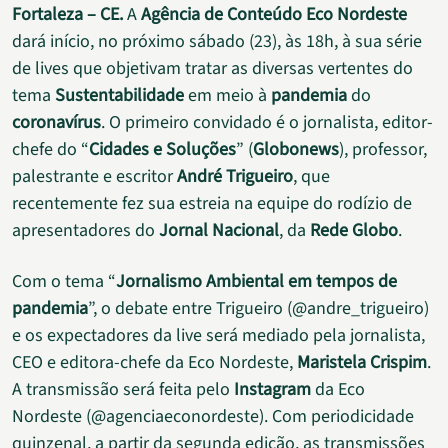
Fortaleza – CE.
A
Agência de Conteúdo Eco Nordeste
dará início, no próximo sábado (23), às 18h, à sua série
de lives que objetivam tratar as diversas vertentes do
tema
Sustentabilidade
em meio à
pandemia
do
coronavírus
. O primeiro convidado é o jornalista, editor-
chefe do “
Cidades e Soluções
” (
Globonews
), professor,
palestrante e escritor
André Trigueiro
, que
recentemente fez sua estreia na equipe do rodízio de
apresentadores do
Jornal Nacional
, da
Rede Globo
.
Com o tema “
Jornalismo Ambiental em tempos de
pandemia
”, o debate entre Trigueiro (@andre_trigueiro)
e os expectadores da live será mediado pela jornalista,
CEO e editora-chefe da Eco Nordeste,
Maristela Crispim
.
A transmissão será feita pelo
Instagram
da Eco
Nordeste (@agenciaeconordeste). Com periodicidade
quinzenal, a partir da segunda edição, as transmissões