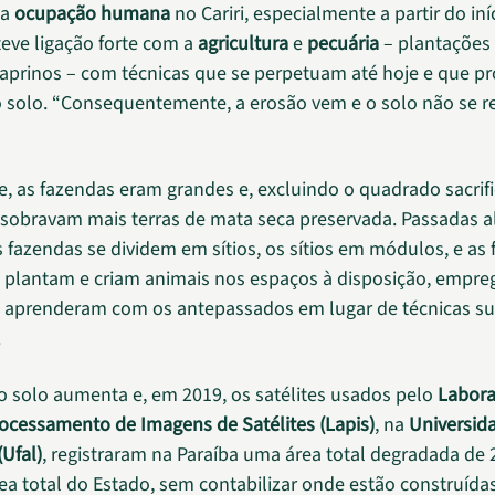
 a
ocupação humana
no Cariri, especialmente a partir do iní
teve ligação forte com a
agricultura
e
pecuária
– plantações
caprinos – com técnicas que se perpetuam até hoje e que 
 solo. “Consequentemente, a erosão vem e o solo não se r
, as fazendas eram grandes e, excluindo o quadrado sacrif
, sobravam mais terras de mata seca preservada. Passadas 
s fazendas se dividem em sítios, os sítios em módulos, e as 
s plantam e criam animais nos espaços à disposição, empr
 aprenderam com os antepassados em lugar de técnicas su
.
o solo aumenta e, em 2019, os satélites usados pelo
Labora
rocessamento de Imagens de Satélites (Lapis)
, na
Universid
(Ufal)
, registraram na Paraíba uma área total degradada de
rea total do Estado, sem contabilizar onde estão construídas