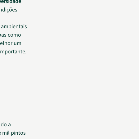
versidade
ndições
s ambientais
soas como
melhor um
importante.
ndo a
 mil pintos