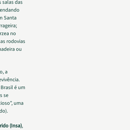
 salas das
emendando
em Santa
rageira;
árzea no
las rodovias
madeira ou
o, a
evivência.
 Brasil é um
s se
cioso”, uma
do).
ido (Insa)
,