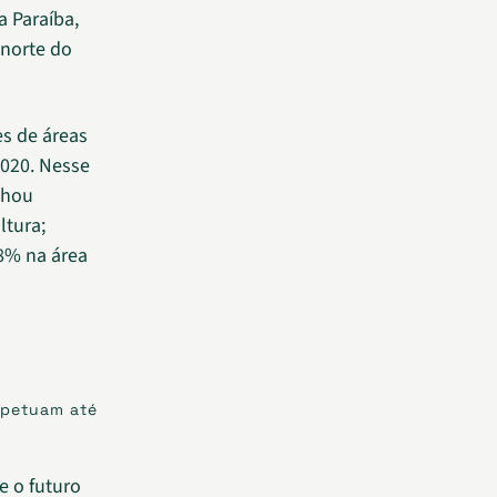
a Paraíba,
 norte do
es de áreas
2020. Nesse
nhou
ltura;
8% na área
rpetuam até
e o futuro