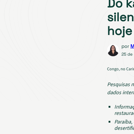
Do ka
sile
hoje
por
M
25 de
Congo, no Cari
Pesquisas n
dados inter
Informaç
restaura
Paraíba,
desertif