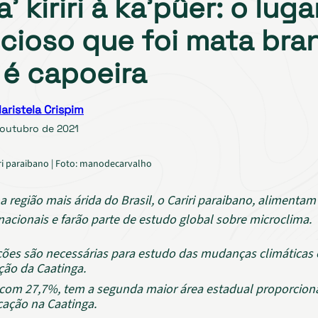
’ kiriri à ka’pûer: o luga
ncioso que foi mata bra
 é capoeira
aristela Crispim
 outubro de 2021
ri paraibano | Foto: manodecarvalho
a região mais árida do Brasil, o Cariri paraibano, alimenta
nacionais e farão parte de estudo global sobre microclima.
ões são necessárias para estudo das mudanças climáticas 
ção da Caatinga.
 com 27,7%, tem a segunda maior área estadual proporcion
icação na Caatinga.