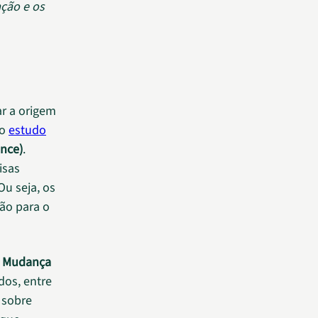
ção e os
ar a origem
do
estudo
ence)
.
isas
Ou seja, os
ão para o
e Mudança
dos, entre
 sobre