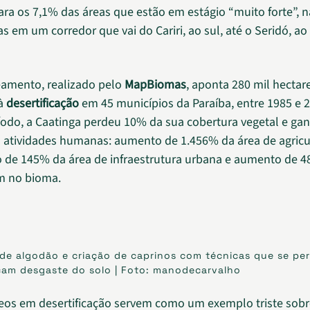
para os 7,1% das áreas que estão em estágio “muito forte”, n
s em um corredor que vai do Cariri, ao sul, até o Seridó, ao
amento, realizado pelo
MapBiomas
, aponta 280 mil hectar
 à
desertificação
em 45 municípios da Paraíba, entre 1985 e 
do, a Caatinga perdeu 10% da sua cobertura vegetal e ga
 atividades humanas: aumento de 1.456% da área de agricu
 de 145% da área de infraestrutura urbana e aumento de 4
m no bioma.
de algodão e criação de caprinos com técnicas que se pe
cam desgaste do solo | Foto: manodecarvalho
eos em desertificação servem como um exemplo triste sobr