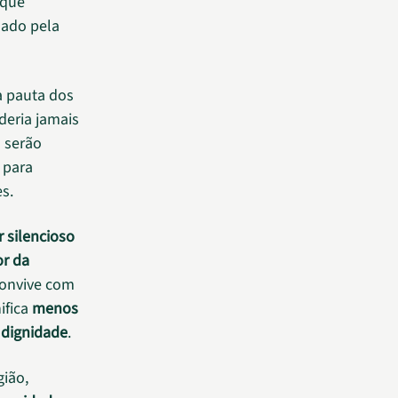
que
sado pela
a pauta dos
deria jamais
 serão
 para
s.
ar silencioso
or da
convive com
ifica
menos
 dignidade
.
gião,