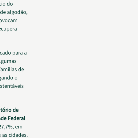
cio do
 de algodão,
provocam
ecupera
icado para a
algumas
famílias de
egando o
stentáveis
tório de
ade Federal
 27,7%, em
 as cidades.