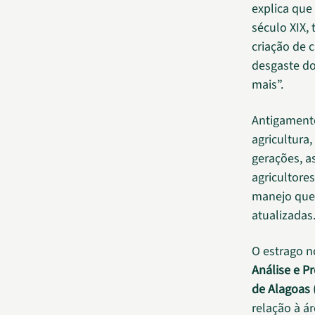
explica que
século XIX, 
criação de 
desgaste do
mais”.
Antigamente
agricultura
gerações, a
agricultore
manejo que
atualizadas
O estrago n
Análise e P
de Alagoas 
relação à á