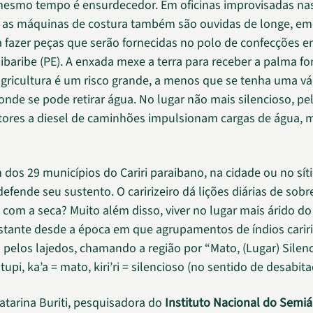
esmo tempo é ensurdecedor. Em oficinas improvisadas nas
, as máquinas de costura também são ouvidas de longe, 
a fazer peças que serão fornecidas no polo de confecções 
ibaribe (PE). A enxada mexe a terra para receber a palma for
 agricultura é um risco grande, a menos que se tenha uma v
 onde se pode retirar água. No lugar não mais silencioso, pe
res a diesel de caminhões impulsionam cargas de água, 
dos 29 municípios do Cariri paraibano, na cidade ou no síti
fende seu sustento. O caririzeiro dá lições diárias de sobr
 com a seca? Muito além disso, viver no lugar mais árido do
stante desde a época em que agrupamentos de índios cariri
pelos lajedos, chamando a região por “Mato, (Lugar) Silen
tupi, ka’a = mato, kiri’ri = silencioso (no sentido de desabita
atarina Buriti, pesquisadora do
Instituto Nacional do Semiár