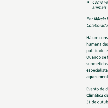
Como viv
animais 
Por
Márcia
Colaborado
Há um conse
humana da
publicado e
Quando se fa
submetidas 
especialist
aqueciment
Evento de d
Climática d
31 de outub