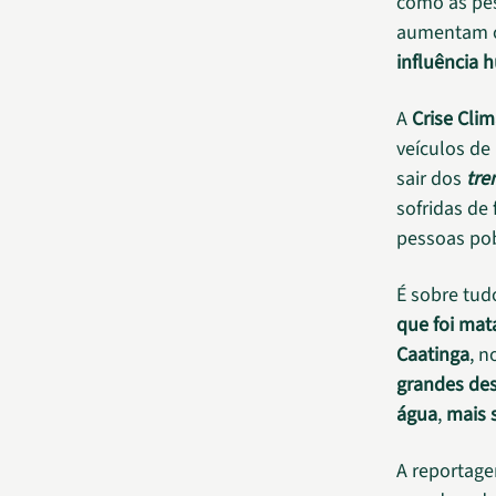
como as pes
aumentam
influência
A
Crise Clim
veículos de
sair dos
tre
sofridas de
pessoas pob
É sobre tud
que foi mat
Caatinga
, n
grandes des
água
,
mais s
A reportagem