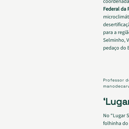
coordenada 
Federal da 
microclimát
desertifica
para a regi
Selminho, V
pedaço do B
Professor d
manodecar
‘Lugar
No “Lugar S
folhinha do