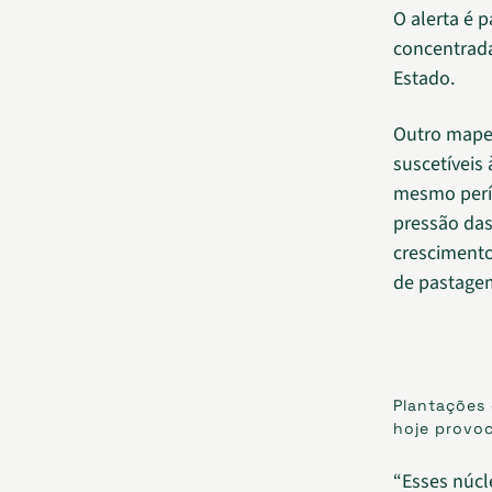
O alerta é 
concentrada
Estado.
Outro mape
suscetíveis
mesmo perío
pressão das
crescimento
de pastage
Plantações 
hoje provo
“Esses núcl