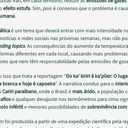
soas irão, em cada território, reduzir as
emissões de gases
 o
efeito estufa
. Sim, pois é consenso que o problema é cau
 humana
.
ática
é um tema que deverá entrar com mais intensidade n
 notícias e redes sociais nas próximas semanas, mas não po
nding topics
. As consequências do aumento da temperatura
 formas diferentes em cada local, causando mais problemas
res que nem têm responsabilidade pelas emissões de gase
o isso que trata a reportagem “
Do ka’ kiriri à ka’pûer: O lug
a branca e hoje é capoeira
”. A narrativa conduz para o
interi
o
Cariri paraibano
, onde o Brasil é
mais árido
, a população 
afios
e qualquer desajuste nos termômetros para cima sign
olo infértil
e menores possibilidades de
sobrevivência com
 foi produzida a partir de uma expedição científica pela re