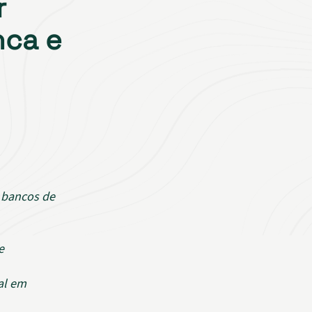
r
nca e
m bancos de
e
al em