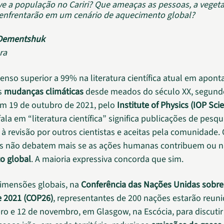
e a população no Cariri? Que ameaças as pessoas, a vegeta
enfrentarão em um cenário de aquecimento global?
 Dementshuk
ra
nso superior a 99% na literatura científica atual em apont
s
mudanças climáticas
desde meados do século XX, segun
m 19 de outubro de 2021, pelo
Institute of Physics (IOP Sci
la em “literatura científica” significa publicações de pesqu
à revisão por outros cientistas e aceitas pela comunidade. 
as não debatem mais se as ações humanas contribuem ou n
o global
. A maioria expressiva concorda que sim.
imensões globais, na
Conferência das Nações Unidas sobr
e 2021 (COP26)
, representantes de 200 nações estarão reuni
ro e 12 de novembro, em Glasgow, na Escócia, para discutir