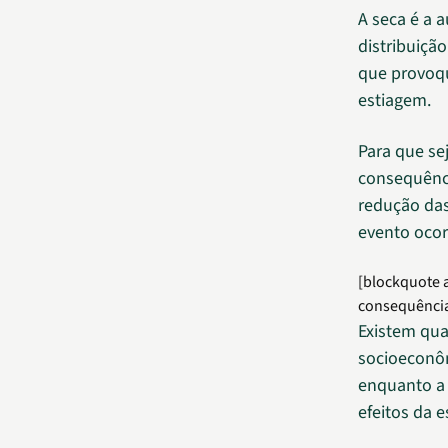
A seca é a 
distribuiçã
que provoq
estiagem.
Para que se
consequênci
redução das
evento ocor
[blockquote a
consequências
Existem quat
socioeconôm
enquanto a 
efeitos da 