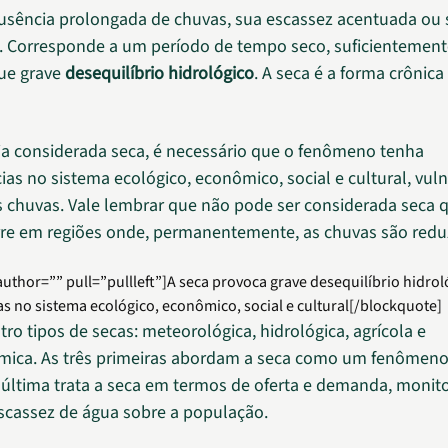
ausência prolongada de chuvas, sua escassez acentuada ou 
o. Corresponde a um período de tempo seco, suficientement
ue grave
desequilíbrio hidrológico
. A seca é a forma crônica
ja considerada seca, é necessário que o fenômeno tenha
as no sistema ecológico, econômico, social e cultural, vuln
 chuvas. Vale lembrar que não pode ser considerada seca 
re em regiões onde, permanentemente, as chuvas são redu
uthor=”” pull=”pullleft”]A seca provoca grave desequilíbrio hidrol
 no sistema ecológico, econômico, social e cultural[/blockquote]
ro tipos de secas: meteorológica, hidrológica, agrícola e
ica. As três primeiras abordam a seca como um fenômeno f
última trata a seca em termos de oferta e demanda, monit
escassez de água sobre a população.