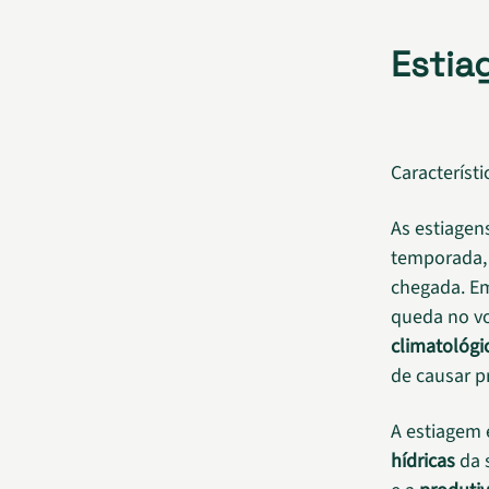
Estia
Característ
As estiagen
temporada,
chegada. E
queda no vo
climatológi
de causar pr
A estiagem
hídricas
da 