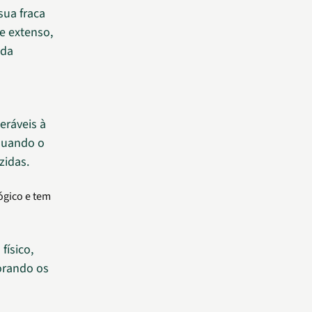
sua fraca
e extenso,
 da
eráveis à
quando o
zidas.
ógico e tem
ísico,
orando os