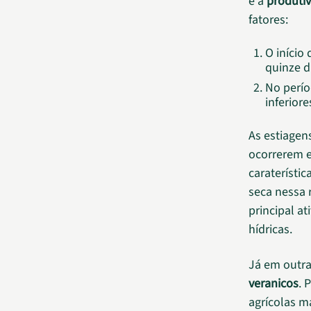
e a
produti
fatores:
O início
quinze d
No perío
inferior
As estiagen
ocorrerem e
caraterístic
seca nessa 
principal at
hídricas.
Já em outra
veranicos
. 
agrícolas m