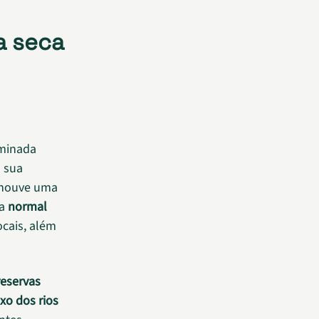
a seca
rminada
 sua
 houve uma
da
normal
cais, além
reservas
uxo dos rios