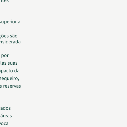
antes
superior a
ções são
onsiderada
 por
las suas
impacto da
sequeiro,
s reservas
mados
 áreas
voca