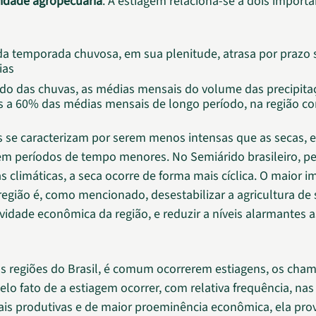
vidade agropecuária
. A estiagem relaciona-se a dois import
 da temporada chuvosa, em sua plenitude, atrasa por prazo 
ias
do das chuvas, as médias mensais do volume das precipita
es a 60% das médias mensais de longo período, na região c
s se caracterizam por serem menos intensas que as secas, e
m períodos de tempo menores. No Semiárido brasileiro, pe
as climáticas, a seca ocorre de forma mais cíclica. O maior 
região é, como mencionado, desestabilizar a agricultura de 
ividade econômica da região, e reduzir a níveis alarmantes a
s regiões do Brasil, é comum ocorrerem estiagens, os cha
Pelo fato de a estiagem ocorrer, com relativa frequência, nas
ais produtivas e de maior proeminência econômica, ela pro