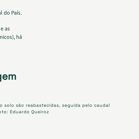
l do País.
 e as
icos), há
agem
o solo são reabastecidas, seguida pelo caudal
Foto: Eduardo Queiroz