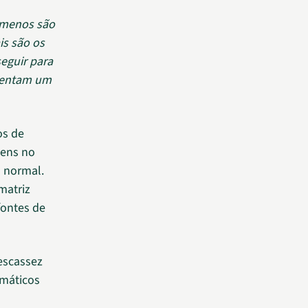
nômenos são
is são os
seguir para
frentam um
os de
gens no
o normal.
matriz
fontes de
escassez
imáticos