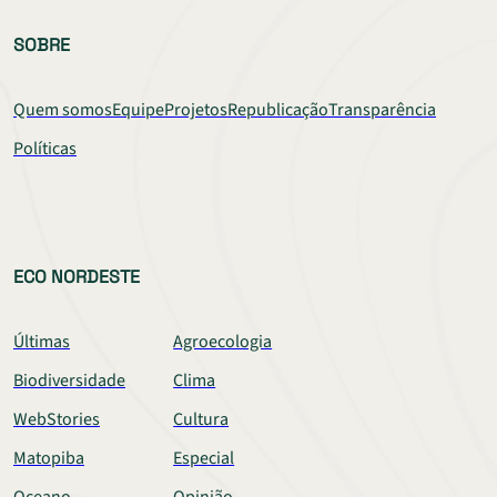
SOBRE
Quem somos
Equipe
Projetos
Republicação
Transparência
Políticas
ECO NORDESTE
Últimas
Agroecologia
Biodiversidade
Clima
WebStories
Cultura
Matopiba
Especial