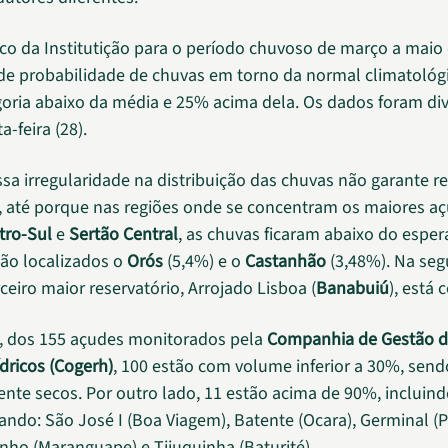
co da Institutição para o período chuvoso de março a maio
de probabilidade de chuvas em torno da normal climatológ
goria abaixo da média e 25% acima dela. Os dados foram di
a-feira (28).
sa irregularidade na distribuição das chuvas não garante r
va, até porque nas regiões onde se concentram os maiores a
tro-Sul
e
Sertão Central
, as chuvas ficaram abaixo do esper
tão localizados o
Orós
(5,4%) e o
Castanhão
(3,48%). Na se
rceiro maior reservatório, Arrojado Lisboa (
Banabuiú
), está
, dos 155 açudes monitorados pela
Companhia de Gestão 
dricos (Cogerh)
, 100 estão com volume inferior a 30%, sen
te secos. Por outro lado, 11 estão acima de 90%, incluind
ando: São José I (Boa Viagem), Batente (Ocara), Germinal (P
ho (Maranguape) e Tijuquinha (Baturité).