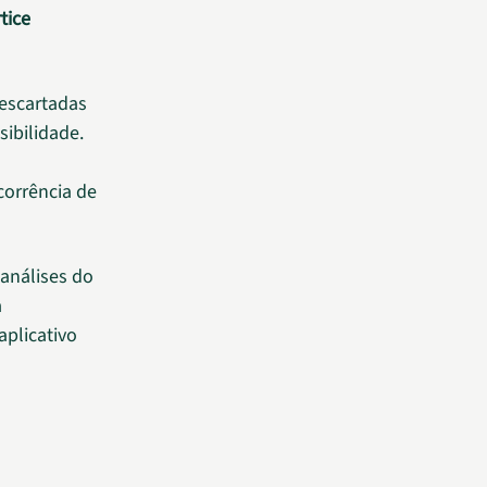
tice
descartadas
ibilidade.
orrência de
 análises do
a
aplicativo