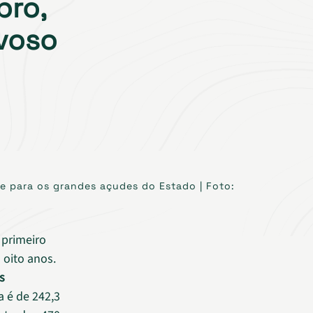
bro,
uvoso
te para os grandes açudes do Estado | Foto:
 primeiro
 oito anos.
s
a é de 242,3