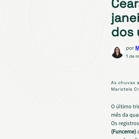
Cear
jane
dos 
por
M
1 de 
As chuvas a
Maristela C
O último tr
mês da quad
Os registro
(Funceme)
a