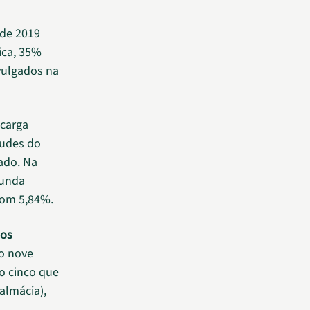
 de 2019
ica, 35%
vulgados na
ecarga
çudes do
ado. Na
gunda
 com 5,84%.
dos
do nove
o cinco que
almácia),