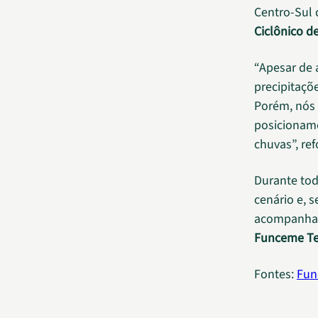
Centro-Sul 
Ciclônico de
“Apesar de 
precipitaçõ
Porém, nós 
posicionam
chuvas”, re
Durante tod
cenário e, s
acompanhar,
Funceme T
Fontes:
Fun