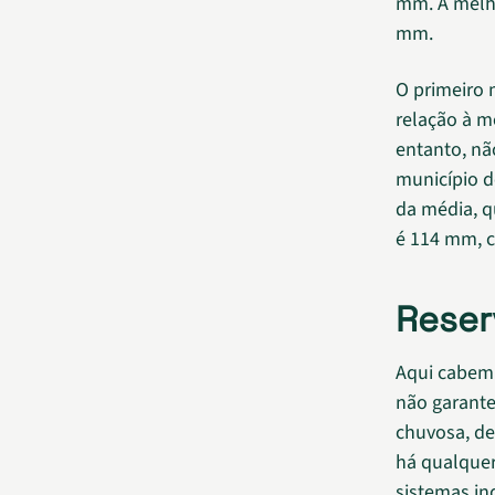
mm. A melho
mm.
O primeiro 
relação à m
entanto, nã
município d
da média, q
é 114 mm, c
Reser
Aqui cabem 
não garant
chuvosa, de
há qualquer
sistemas in