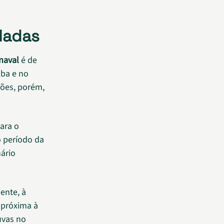
ladas
naval
é de
aba e no
ções, porém,
ara o
o período da
ário
ente, à
 próxima à
uvas no