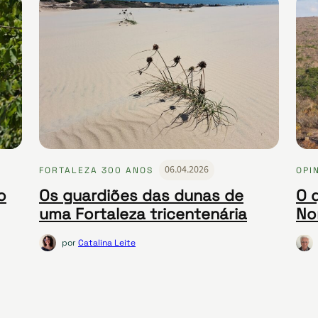
06.04.2026
FORTALEZA 300 ANOS
OPI
o
Os guardiões das dunas de
O 
uma Fortaleza tricentenária
No
por
Catalina Leite