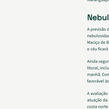
Nebul
A previsão 
nebulosidad
Maciço de B
o céu fica
Ainda segun
litoral, in
manhã. Com
favorável às
A avaliação
atuação da
costa norte