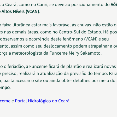
do Ceará, como no Cariri, se deve ao posicionamento do
Vór
 Altos Níveis (VCAN)
.
a faixa litorânea estar mais favorável às chuvas, não estão 
es nas demais áreas, como no Centro-Sul do Estado. Há poss
observamos a ocorrência deste fenômeno (VCAN) e seu
ento, assim como seu deslocamento podem atrapalhar a oc
força a meteorologista da Funceme Meiry Sakamoto.
o o feriadão, a Funceme ficará de plantão e realizará novas
e preciso, realizará a atualização da previsão do tempo. Par
 basta acessar o site ou ainda obter detalhes por meio do 
empo
.
ceme
e
Portal Hidrológico do Ceará