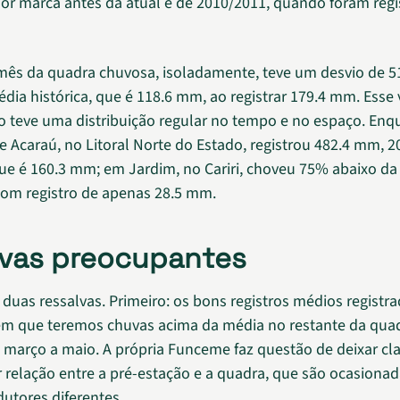
r marca antes da atual é de 2010/2011, quando foram regi
mês da quadra chuvosa, isoladamente, teve um desvio de 
édia histórica, que é 118.6 mm, ao registrar 179.4 mm. Esse
o teve uma distribuição regular no tempo e no espaço. Enq
e Acaraú, no Litoral Norte do Estado, registrou 482.4 mm, 
ue é 160.3 mm; em Jardim, no Cariri, choveu 75% abaixo da
om registro de apenas 28.5 mm.
vas preocupantes
duas ressalvas. Primeiro: os bons registros médios registra
em que teremos chuvas acima da média no restante da qua
 março a maio. A própria Funceme faz questão de deixar cl
 relação entre a pré-estação e a quadra, que são ocasionad
dutores diferentes.