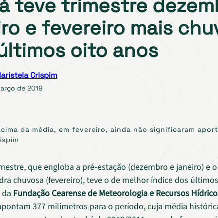
á teve trimestre dezem
iro e fevereiro mais ch
últimos oito anos
aristela Crispim
março de 2019
cima da média, em fevereiro, ainda não significaram apor
rispim
imestre, que engloba a pré-estação (dezembro e janeiro) e o
ra chuvosa (fevereiro), teve o de melhor índice dos últimos
s da
Fundação Cearense de Meteorologia e Recursos Hídrico
pontam 377 milímetros para o período, cuja média históric