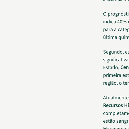
O prognósti
indica 40% 
para a cate
última quint
Segundo, es
significati
Estado,
Cen
primeira es
região, o te
Atualmente
Recursos Hí
completamen
estão sangr
Maranguapin