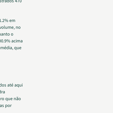
strados 470
51.2% em
 volume, no
uanto o
200.9% acima
 média, que
dos até aqui
dra
aro que não
as por