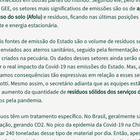
onhecidos em outras partes do mundo. Segundo ele, pelo in
 GEE, os setores mais significativos de emissões são os de
a
so do solo (Afolu)
e resíduos, ficando nas últimas posições
e e energia estacionária.
ais fontes de emissão do Estado são o volume de resíduos s
 enviados aos aterros sanitários, seguido pela fermentação 
 criados na pecuária. Os dados desses setores ainda serão 
r o real impacto da Covid-19 nas emissões do Estado. Mas, a
amos consequências tão expressivas em relação a esses set
totti. Mesmo assim, o secretário adianta que as equipes est
l aumento da quantidade de
resíduos sólidos dos serviços 
os pela pandemia.
duos têm um tratamento específico. No Brasil, geralmente 
ração, gerando CO2. No pico da epidemia da Covid-19 na Ch
ar 240 toneladas desse tipo de material por dia. Então, ape