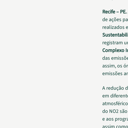
Recife – PE.
de ações p
realizados 
Sustentabil
registram 
Complexo In
das emissõe
assim, os ó
emissões a
A redução d
em diferent
atmosférico
do NO2 são 
e aos prog
assim como 