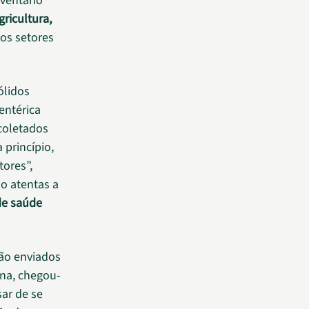
ventário
gricultura,
 os setores
ólidos
entérica
coletados
 princípio,
ores”,
ão atentas a
de saúde
são enviados
ina, chegou-
sar de se