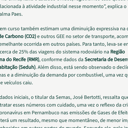
lacionada à atividade industrial nesse momento”, explica o
alma Paes.
 em curso também estimam uma diminuição expressiva na 
de Carbono (CO2)
e outros GEE no setor de transporte, ac
emelhante ocorrida em outros países. Para tanto, leva-se e
cerca de 25% das viagens do sistema rodoviário na
Região
na do Recife (RMR)
, conforme dados da
Secretaria de Dese
abitação (Seduh)
. Além disso, está sendo observado o declí
eas e a diminuição da demanda por combustível, uma vez q
e veículos caiu.
ados iniciais, o titular da Semas, José Bertotti, ressalta qu
tratar esses números com cuidado, uma vez o reflexo da cr
oronavírus em Pernambuco nas emissões de Gases de Efeit
 terá um resultado, mesmo que momentâneo, de menor im