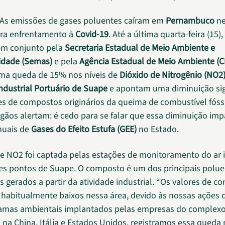
As emissões de gases poluentes caíram em
Pernambuco
ne
ara enfrentamento à
Covid-19
. Até a última quarta-feira (15)
em conjunto pela
Secretaria Estadual de Meio Ambiente e
idade (Semas)
e pela
Agência Estadual de Meio Ambiente (
uma queda de 15% nos níveis de
Dióxido de Nitrogênio (NO2
dustrial Portuário de Suape
e apontam uma diminuição sign
s de compostos originários da queima de combustível fóss
rgãos alertam: é cedo para se falar que essa diminuição imp
nuais de
Gases do Efeito Estufa (GEE)
no Estado.
e NO2 foi captada pelas estações de monitoramento do ar 
es pontos de Suape. O composto é um dos principais polue
s gerados a partir da atividade industrial. “Os valores de c
habitualmente baixos nessa área, devido às nossas ações 
ramas ambientais implantados pelas empresas do complexo
na China, Itália e Estados Unidos, registramos essa queda 