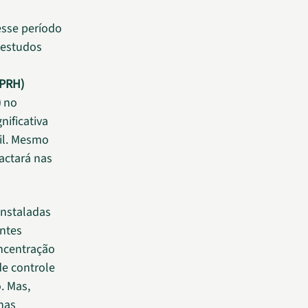
sse período
, estudos
CPRH)
)
no
ificativa
il. Mesmo
actará nas
instaladas
ntes
oncentração
de controle
. Mas,
nas