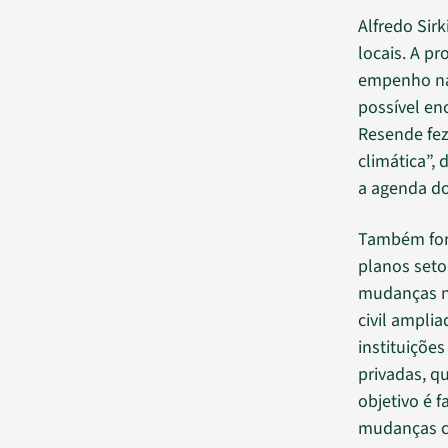
Alfredo Sir
locais. A p
empenho na 
possível enc
Resende fe
climática”,
a agenda do
Também fora
planos seto
mudanças na
civil ampli
instituiçõe
privadas, q
objetivo é f
mudanças cl