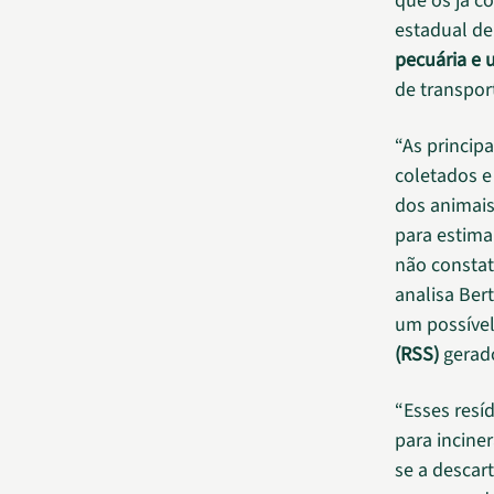
que os já c
estadual de
pecuária e u
de transport
“As princip
coletados e
dos animais
para estima
não constat
analisa Ber
um possíve
(RSS)
gerad
“Esses resí
para incine
se a descart