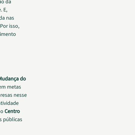
ão da
. E,
ida nas
Por isso,
vimento
Mudança do
rem metas
presas nesse
atividade
do
Centro
as públicas