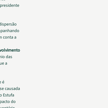
 presidente
dispersão
ompanhando
m conta a
nvolvimento
nio das
ue a
e é
ise causada
o Estufa
pacto do