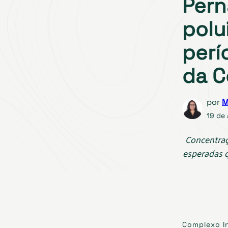
Pern
polu
perí
da C
por
M
19 de 
Concentraç
esperadas q
Complexo In