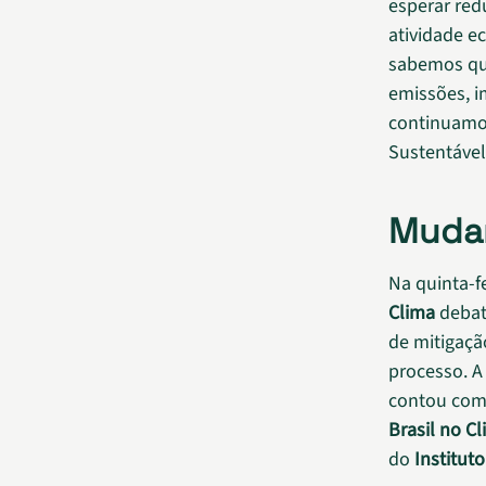
esperar red
atividade e
sabemos que
emissões, i
continuamos
Sustentável”
Mudan
Na quinta-fe
Clima
debat
de mitigaçã
processo. A 
contou com 
Brasil no C
do
Instituto