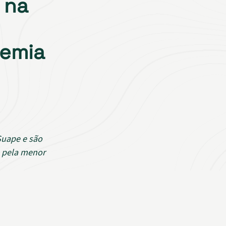
 na
demia
Suape e são
a pela menor