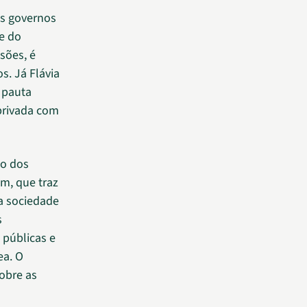
os governos
 e do
sões, é
s. Já Flávia
 pauta
privada com
ão dos
m, que traz
a sociedade
s
 públicas e
ea. O
sobre as