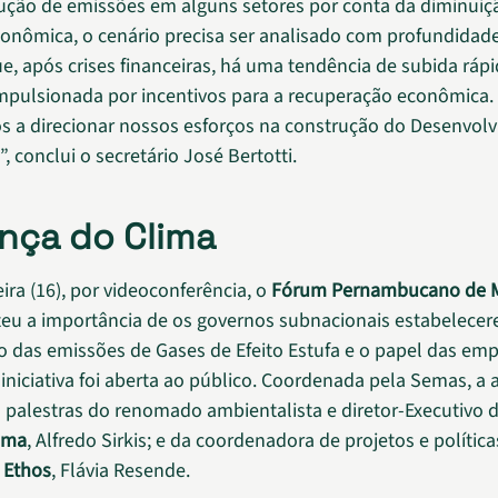
ução de emissões em alguns setores por conta da diminuiç
conômica, o cenário precisa ser analisado com profundidade
, após crises financeiras, há uma tendência de subida ráp
mpulsionada por incentivos para a recuperação econômica. 
 a direcionar nossos esforços na construção do Desenvol
, conclui o secretário José Bertotti.
ça do Clima
ira (16), por videoconferência, o
Fórum Pernambucano de 
eu a importância de os governos subnacionais estabelece
o das emissões de Gases de Efeito Estufa e o papel das em
iniciativa foi aberta ao público. Coordenada pela Semas, a 
palestras do renomado ambientalista e diretor-Executivo 
lima
, Alfredo Sirkis; e da coordenadora de projetos e polític
 Ethos
, Flávia Resende.