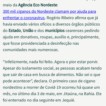
meio da
Agência Eco Nordeste
:
300 mil ciganos do Nordeste clamam por ajuda para
enfrentar o coronavírus
. Rogério Ribeiro afirma que já
havia enviado vários ofícios a diversos órgãos públicos
do
Estado
,
União
e dos
municípios
cearenses pedindo
ajuda em donativos, roupas, auxílio e, principalmente,
que fosse providenciada a desinfecção nas
comunidades mais numerosas.
“Infelizmente, nada foi feito. Agora o pior estar porvir.
Apesar do isolamento social, as pessoas acabam tendo
que sair de casa em busca de alimentos. Não sei o que
pode acontecer”, declara. O primeiro caso de cigano
nordestino a morrer de Covid-19 ocorreu há quase um
mês, no último dia 3 de maio, em Jitaúna, na Bahia. Ele
foi enterrado no dia seguinte em Jequié.