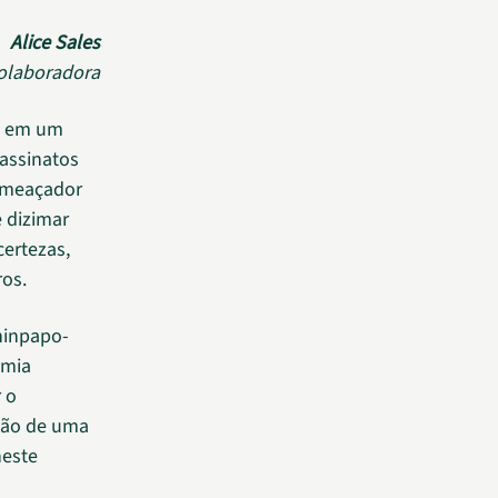
Alice Sales
olaboradora
as em um
sassinatos
 ameaçador
 dizimar
certezas,
ros.
eninpapo-
emia
 o
ção de uma
neste