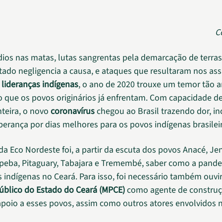
C
dios nas matas, lutas sangrentas pela demarcação de terr
stado negligencia a causa, e ataques que resultaram nos as
e
lideranças indígenas
, o ano de 2020 trouxe um temor tão
 que os povos originários já enfrentam. Com capacidade de
nteira, o novo
coronavírus
chegou ao Brasil trazendo dor, in
erança por dias melhores para os povos indígenas brasilei
da Eco Nordeste foi, a partir da escuta dos povos Anacé, J
peba, Pitaguary, Tabajara e Tremembé, saber como a pand
 indígenas no Ceará. Para isso, foi necessário também ouvir
Público do Estado do Ceará (MPCE)
como agente de constru
 apoio a esses povos, assim como outros atores envolvidos 