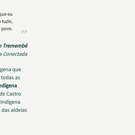
 que eu
o tudo,
 povo.
ro Tremembé
a Conectada
ígena que
 todas as
indígena
 de Castro
Indígena
 das aldeias