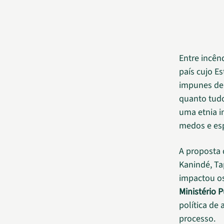
Entre incên
país cujo E
impunes d
quanto tudo
uma etnia i
medos e esp
A proposta 
Kanindé, Ta
impactou os
Ministério 
política de
processo.