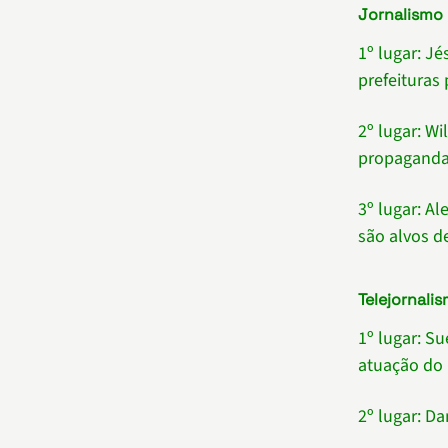
Jornalismo
1º lugar: J
prefeituras 
2º lugar: W
propaganda
3º lugar: A
são alvos d
Telejornali
1º lugar: Su
atuação do
2º lugar: D