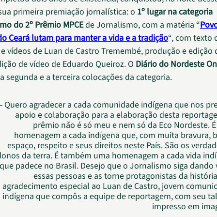
a sua primeira premiação jornalística: o
1º lugar na categoria
smo do 2º Prêmio MPCE
de Jornalismo, com a matéria “
Pov
 do Ceará lutam para manter a vida e a tradição
“, com texto 
s e vídeos de Luan de Castro Tremembé, produção e edição 
dição de vídeo de Eduardo Queiroz. O
Diário do Nordeste On
a segunda e a terceira colocações da categoria.
Quero agradecer a cada comunidade indígena que nos pr
apoio e colaboração para a elaboração desta reportag
prêmio não é só meu e nem só da Eco Nordeste. 
homenagem a cada indígena que, com muita bravura, 
espaço, respeito e seus direitos neste País. São os verdad
donos da terra. É também uma homenagem a cada vida ind
que padece no Brasil. Desejo que o Jornalismo siga dando 
essas pessoas e as torne protagonistas da históri
agradecimento especial ao Luan de Castro, jovem comuni
indígena que compôs a equipe de reportagem, com seu ta
impresso em ima