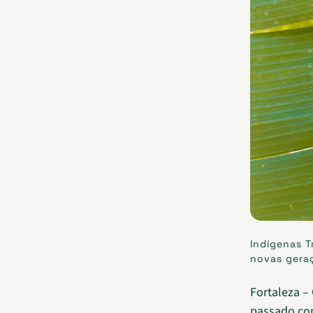
Indígenas 
novas gera
Fortaleza –
passado com