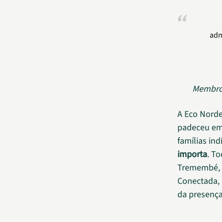
adm
Membro 
A Eco Norde
padeceu em
famílias in
importa
. T
Tremembé, 
Conectada, 
da presenç