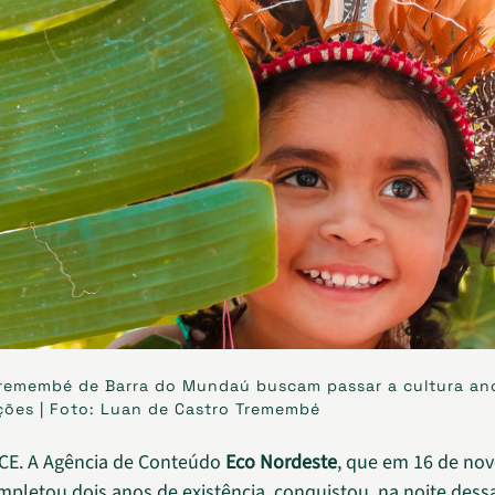
Tremembé de Barra do Mundaú buscam passar a cultura anc
ções | Foto: Luan de Castro Tremembé
 CE. A Agência de Conteúdo
Eco Nordeste
, que em 16 de no
pletou dois anos de existência, conquistou, na noite dess