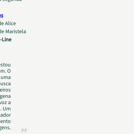
os
de Alice
de Maristela
-Line
estou
em. O
É uma
busca
eiros
ígena
voz a
a. Um
cador
lento
gens.