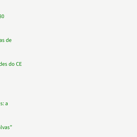
80
tas de
ades do CE
s: a
alvas”