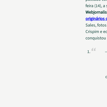
feira (14), 
Webjornali
originários
Sales, foto
Crispim e e
conquistou 