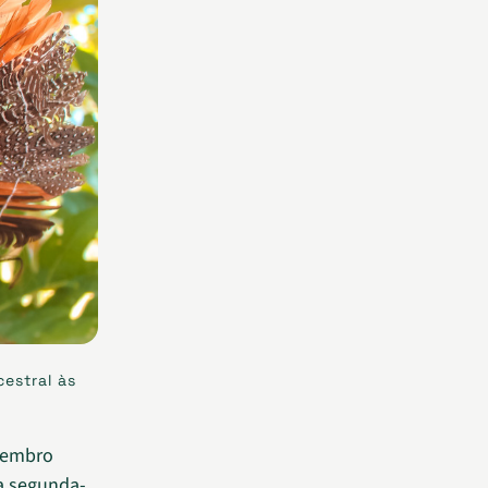
estral às
vembro
a segunda-