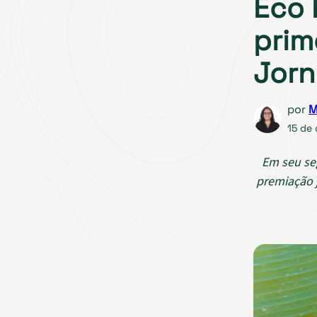
Eco 
prim
Jorn
por
M
15 de
Em seu se
premiação 