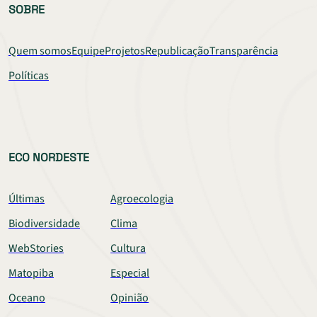
SOBRE
Quem somos
Equipe
Projetos
Republicação
Transparência
Políticas
ECO NORDESTE
Últimas
Agroecologia
Biodiversidade
Clima
WebStories
Cultura
Matopiba
Especial
Oceano
Opinião