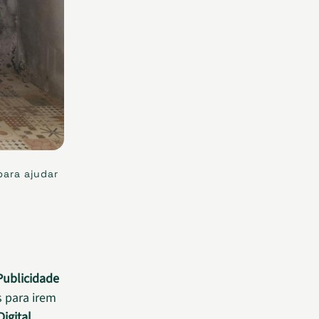
para ajudar
Publicidade
 para irem
igital
.