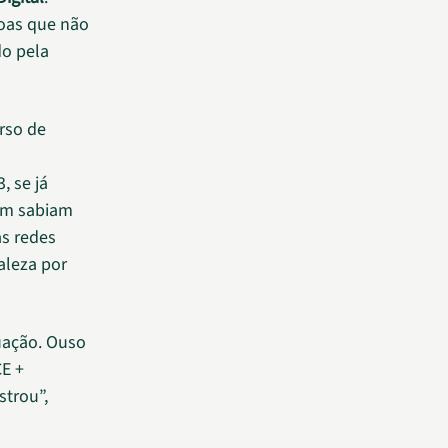
soas que não
do pela
rso de
, se já
em sabiam
as redes
aleza por
uação. Ouso
CE +
strou”,