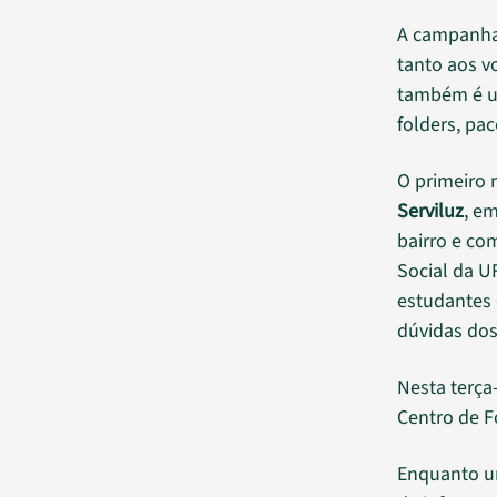
A campanha
tanto aos v
também é ut
folders, pa
O primeiro 
Serviluz
, e
bairro e co
Social da U
estudantes 
dúvidas dos
Nesta terça-
Centro de F
Enquanto um