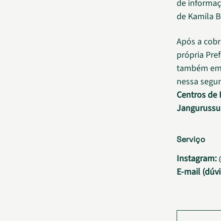
de informaç
de Kamila B
Após a cobr
própria Pre
também em p
nessa segund
Centros de 
Jangurussu
Serviço
Instagram:
@
E-mail (dúv