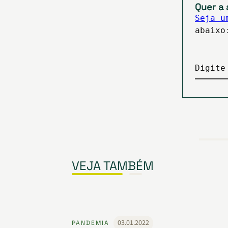
Quer a 
Seja u
abaixo
Digite
VEJA TAMBÉM
03.01.2022
PANDEMIA