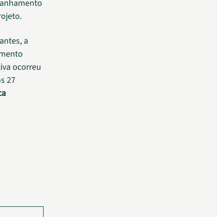
mpanhamento
ojeto.
antes, a
amento
iva ocorreu
os 27
ca