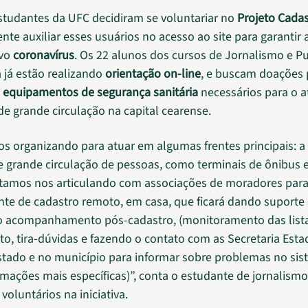
studantes da UFC decidiram se voluntariar no
Projeto Cadas
nte auxiliar esses usuários no acesso ao site para garantir 
vo
coronavírus
. Os 22 alunos dos cursos de Jornalismo e Pu
já estão realizando
orientação on-line
, e buscam doações 
s
equipamentos de segurança sanitária
necessários para o 
e grande circulação na capital cearense.
s organizando para atuar em algumas frentes principais: a
e grande circulação de pessoas, como terminais de ônibus e
amos nos articulando com associações de moradores par
rente de cadastro remoto, em casa, que ficará dando suporte
 o acompanhamento pós-cadastro, (monitoramento das list
, tira-dúvidas e fazendo o contato com as Secretaria Esta
tado e no município para informar sobre problemas no sis
rmações mais específicas)”, conta o estudante de jornalism
voluntários na iniciativa.