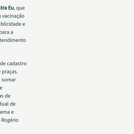
tra Eu
, que
a vacinação
blicidade e
para a
atendimento
 de cadastro
 praças.
a somar
 e
as de
dual de
tema e
o Rogério