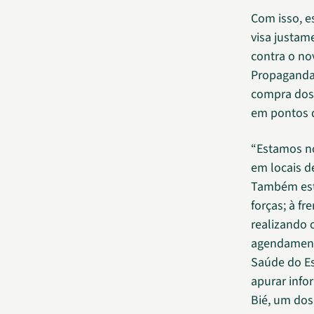
Com isso, e
visa justame
contra o no
Propaganda 
compra do
em pontos d
“Estamos no
em locais d
Também est
forças; à f
realizando
agendamento
Saúde do Es
apurar info
Bié, um dos 