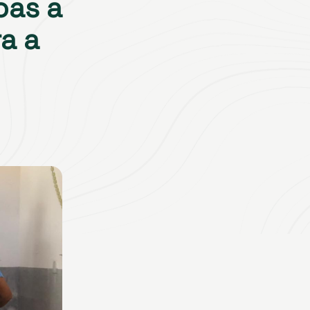
oas a
a a