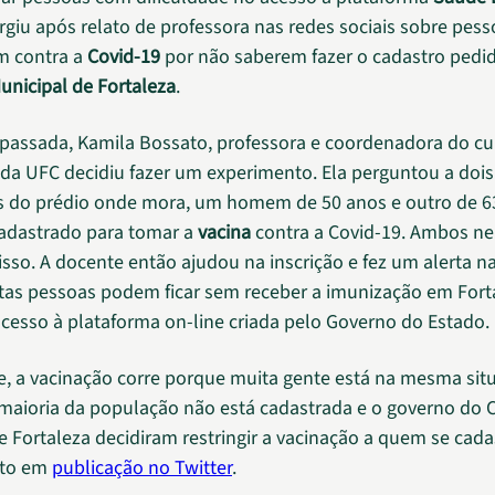
surgiu após relato de professora nas redes sociais sobre pes
m contra a
Covid-19
por não saberem fazer o cadastro pedi
Municipal de Fortaleza
.
assada, Kamila Bossato, professora e coordenadora do cu
da UFC decidiu fazer um experimento. Ela perguntou a dois
s do prédio onde mora, um homem de 50 anos e outro de 63
adastrado para tomar a
vacina
contra a Covid-19. Ambos n
isso. A docente então ajudou na inscrição e fez um alerta n
itas pessoas podem ficar sem receber a imunização em Fort
cesso à plataforma on-line criada pelo Governo do Estado.
, a vacinação corre porque muita gente está na mesma sit
 maioria da população não está cadastrada e o governo do 
de Fortaleza decidiram restringir a vacinação a quem se cada
ato em
publicação no Twitter
.