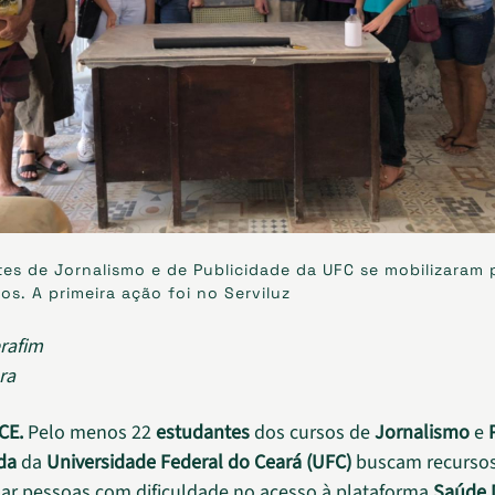
es de Jornalismo e de Publicidade da UFC se mobilizaram 
os. A primeira ação foi no Serviluz
rafim
ra
CE.
Pelo menos 22
estudantes
dos cursos de
Jornalismo
e
da
da
Universidade Federal do Ceará (UFC)
buscam recursos
dar pessoas com dificuldade no acesso à plataforma
Saúde D