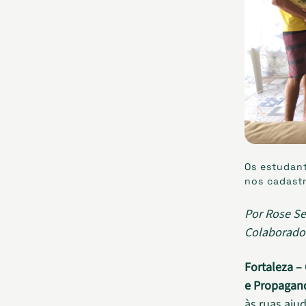
Os estudant
nos cadastr
Por Rose Se
Colaborado
Fortaleza – 
e Propagan
às ruas aju