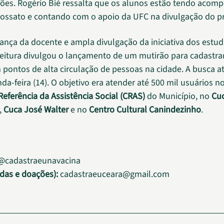
ões. Rogério Bié ressalta que os alunos estão tendo aco
ossato e contando com o apoio da UFC na divulgação do pr
ança da docente e ampla divulgação da iniciativa dos estud
feitura divulgou o lançamento de um mutirão para cadastr
ontos de alta circulação de pessoas na cidade. A busca at
a-feira (14). O objetivo era atender até 500 mil usuários n
Referência da Assistência Social (CRAS)
do Município, no
Cu
,
Cuca José Walter
e no
Centro Cultural Canindezinho
.
cadastraeunavacina
idas e doações):
cadastraeuceara@gmail.com