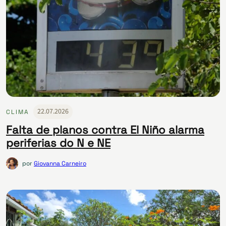
22.07.2026
CLIMA
Falta de planos contra El Niño alarma
periferias do N e NE
por
Giovanna Carneiro