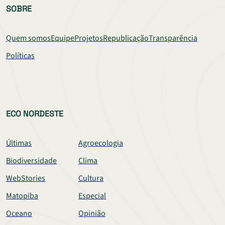
SOBRE
Quem somos
Equipe
Projetos
Republicação
Transparência
Políticas
ECO NORDESTE
Últimas
Agroecologia
Biodiversidade
Clima
WebStories
Cultura
Matopiba
Especial
Oceano
Opinião