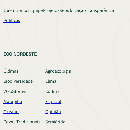
Quem somos
Equipe
Projetos
Republicação
Transparência
Políticas
ECO NORDESTE
Últimas
Agroecologia
Biodiversidade
Clima
WebStories
Cultura
Matopiba
Especial
Oceano
Opinião
Povos Tradicionais
Semiárido