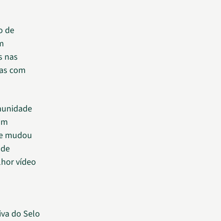
o de
em
s nas
cas com
munidade
ram
de mudou
 de
hor vídeo
iva do Selo