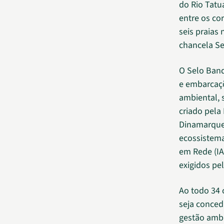
do Rio Tatu
entre os co
seis praias 
chancela Se
O Selo Band
e embarcaçõ
ambiental, 
criado pela
Dinamarques
ecossistema
em Rede (IA
exigidos pel
Ao todo 34 
seja conced
gestão ambi