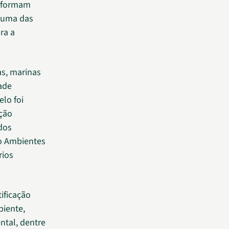
e formam
i uma das
ra a
as, marinas
ade
lo foi
ição
dos
to Ambientes
rios
ificação
biente,
ntal, dentre