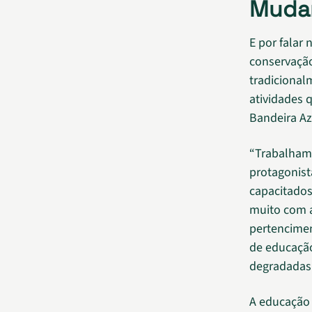
Muda
E por falar
conservação
tradicional
atividades 
Bandeira Az
“Trabalhamo
protagonist
capacitado
muito com a
pertencimen
de educação
degradadas.
A educação 