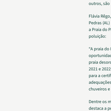
outros, são 
Flávia Rêgo
Pedras (AL)
a Praia do P
poluição:
“A praia do
oportunidad
praia desor
2021 e 2022,
para a cert
adequações:
chuveiros e 
Dentre os m
destaca a p