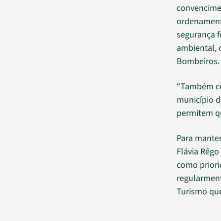
convencimen
ordenamento
segurança fo
ambiental, 
Bombeiros.
“Também cri
município d
permitem qu
Para manter
Flávia Rêgo
como priori
regularmen
Turismo que