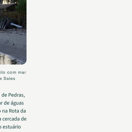
uilo com mar
e Sales
 de Pedras,
ar de águas
o na Rota da
a cercada de
o estuário