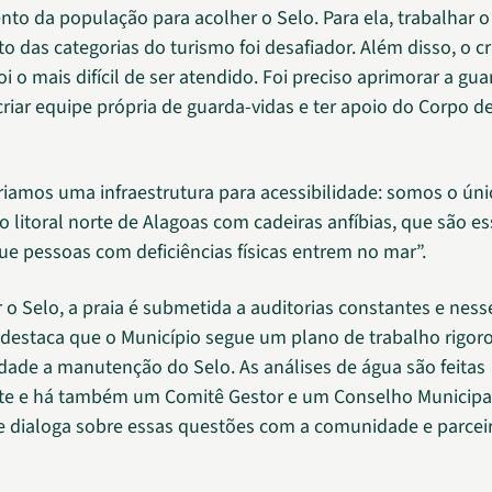
to da população para acolher o Selo. Para ela, trabalhar o
 das categorias do turismo foi desafiador. Além disso, o cr
i o mais difícil de ser atendido. Foi preciso aprimorar a gua
criar equipe própria de guarda-vidas e ter apoio do Corpo d
amos uma infraestrutura para acessibilidade: somos o úni
o litoral norte de Alagoas com cadeiras anfíbias, que são e
e pessoas com deficiências físicas entrem no mar”.
 o Selo, a praia é submetida a auditorias constantes e ness
 destaca que o Município segue um plano de trabalho rigor
dade a manutenção do Selo. As análises de água são feitas
te e há também um Comitê Gestor e um Conselho Municipa
 dialoga sobre essas questões com a comunidade e parceir