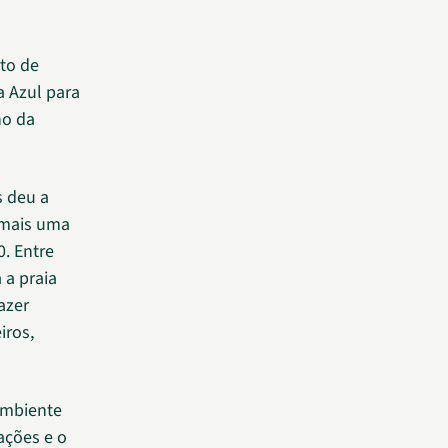
rto de
a Azul para
ho da
s deu a
a mais uma
. Entre
 a praia
azer
iros,
 Ambiente
ações e o