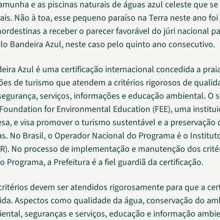
amunha e as piscinas naturais de águas azul celeste que s
rais. Não à toa, esse pequeno paraíso na Terra neste ano fo
nordestinas a receber o parecer favorável do júri nacional pa
lo Bandeira Azul, neste caso pelo quinto ano consecutivo.
eira Azul é uma certificação internacional concedida a prai
es de turismo que atendem a critérios rigorosos de qualid
segurança, serviços, informações e educação ambiental. O se
 Foundation for Environmental Education (FEE), uma institu
a, e visa promover o turismo sustentável e a preservação 
s. No Brasil, o Operador Nacional do Programa é o Institu
R). No processo de implementação e manutenção dos crité
o Programa, a Prefeitura é a fiel guardiã da certificação.
critérios devem ser atendidos rigorosamente para que a cert
ida. Aspectos como qualidade da água, conservação do am
ental, seguranças e serviços, educação e informação ambie