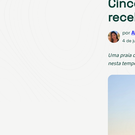
Cinc
rece
por
A
4 de j
Uma praia d
nesta tempo