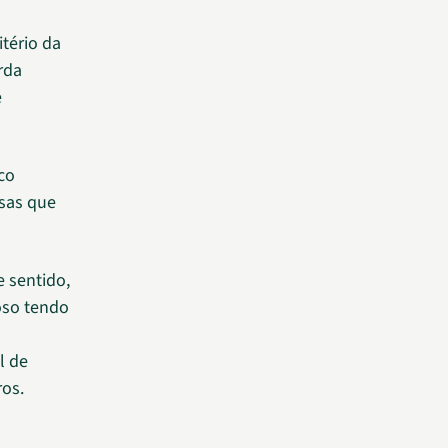
itério da
rda
e
co
ssas que
e sentido,
oso tendo
l de
os.