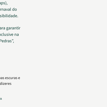
aps),
arnaval do
ibilidade.
ara garantir
nclusive na
Pedras”,
 a