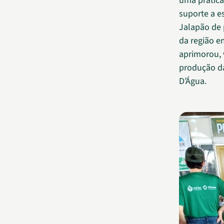
uma prática
suporte a e
Jalapão de 
da região e
aprimorou, 
produção da
D’Água.