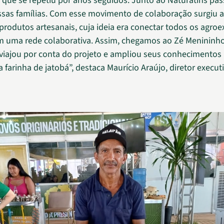
 que se repetiu por anos seguidos. Junto ao Naturatins pa
ssas famílias. Com esse movimento de colaboração surgiu 
produtos artesanais, cuja ideia era conectar todos os agroex
m uma rede colaborativa. Assim, chegamos ao Zé Menininho
viajou por conta do projeto e ampliou seus conhecimentos
 farinha de jatobá”, destaca Maurício Araújo, diretor execu