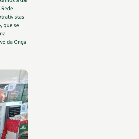
ssamos a dar
a Rede
trativistas
, que se
 na
tivo da Onça