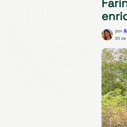
Fari
enri
por
A
20 de