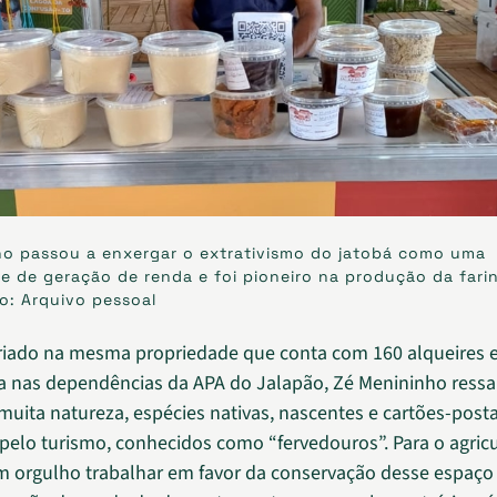
ho passou a enxergar o extrativismo do jatobá como uma
de de geração de renda e foi pioneiro na produção da fari
to: Arquivo pessoal
riado na mesma propriedade que conta com 160 alqueires e
da nas dependências da APA do Jalapão, Zé Menininho ressa
muita natureza, espécies nativas, nascentes e cartões-posta
pelo turismo, conhecidos como “fervedouros”. Para o agricu
um orgulho trabalhar em favor da conservação desse espaç