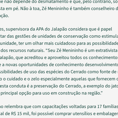
ue não depende do desmatamento e que, pelo contrário, só
sta em pé. Não à toa, Zé Menininho é também conselheiro 
ação.
s, supervisora da APA do Jalapão considera que é papel
ar das gestões de unidades de conservação como estimul
unidade, ter um olhar mais cuidadoso para as possibilidad
 dos recursos naturais. “Seu Zé Menininho é um extrativist
alapão, que acreditou e aproveitou todos os conhecimento
e a novas oportunidades de conhecimento desenvolvimento
ssibilidades de uso das espécies do Cerrado como fonte de 
o o cuidado e o zelo especialmente aquelas que fornecem o
sta conduta é a preservação do Cerrado, a exemplo do jato
 principal opção para uso em construção na região.”
o relembra que com capacitações voltadas para 17 família
ial de R$ 15 mil, foi possível comprar utensílios e embalage