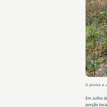
O jatobá é 
Em Julho de
porção toca