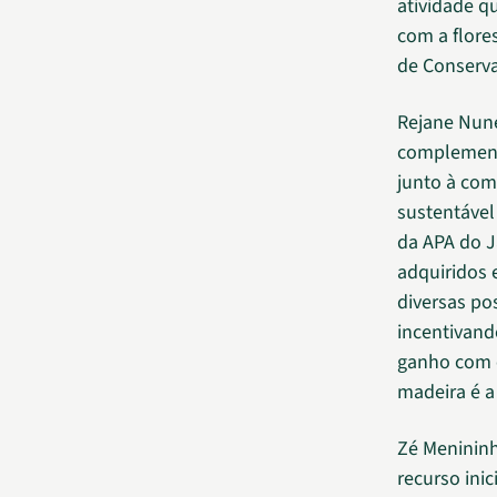
atividade q
com a flore
de Conserv
Rejane Nune
complement
junto à com
sustentável
da APA do J
adquiridos 
diversas po
incentivand
ganho com e
madeira é a
Zé Menininh
recurso inic