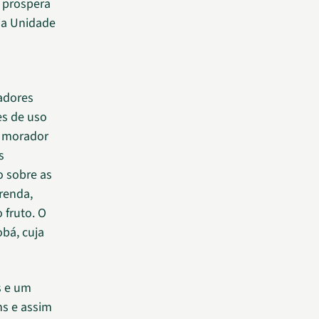
 prospera
da Unidade
adores
es de uso
a morador
s
 sobre as
renda,
 fruto. O
bá, cuja
s e um
ns e assim