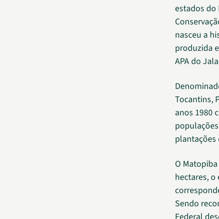
estados do 
Conservação
nasceu a hi
produzida e
APA do Jala
Denominado 
Tocantins, 
anos 1980 c
populações 
plantações 
O Matopiba 
hectares, o
corresponde
Sendo reco
Federal des