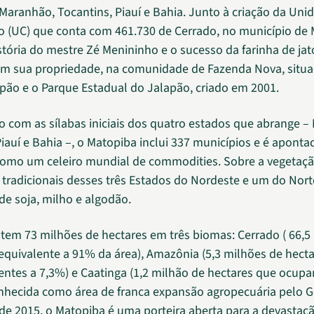
Maranhão, Tocantins, Piauí e Bahia. Junto à criação da Uni
 (UC) que conta com 461.730 de Cerrado, no município de 
stória do mestre Zé Menininho e o sucesso da farinha de ja
m sua propriedade, na comunidade de Fazenda Nova, situa
pão e o Parque Estadual do Jalapão, criado em 2001.
com as sílabas iniciais dos quatro estados que abrange –
Piauí e Bahia –, o Matopiba inclui 337 municípios e é apont
omo um celeiro mundial de commodities. Sobre a vegetaçã
tradicionais desses três Estados do Nordeste e um do Nor
de soja, milho e algodão.
tem 73 milhões de hectares em três biomas: Cerrado ( 66,5
 equivalente a 91% da área), Amazônia (5,3 milhões de hect
ntes a 7,3%) e Caatinga (1,2 milhão de hectares que ocupa
nhecida como área de franca expansão agropecuária pelo 
de 2015, o Matopiba é uma porteira aberta para a devastaç