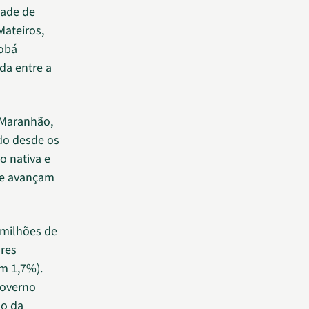
dade de
Mateiros,
tobá
da entre a
 Maranhão,
ado desde os
o nativa e
te avançam
 milhões de
ares
m 1,7%).
Governo
ão da