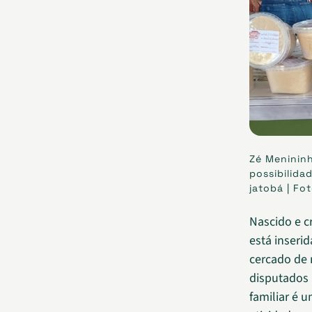
Zé Meninin
possibilida
jatobá | Fo
Nascido e c
está inseri
cercado de 
disputados 
familiar é 