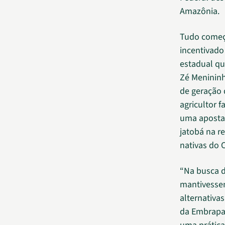
Amazônia.
Tudo começ
incentivado
estadual qu
Zé Menininh
de geração d
agricultor f
uma aposta 
jatobá na r
nativas do 
“Na busca d
mantivesse
alternativa
da Embrapa 