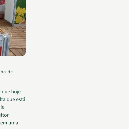
nha de
 que hoje
lta que está
is
ltor
o em uma