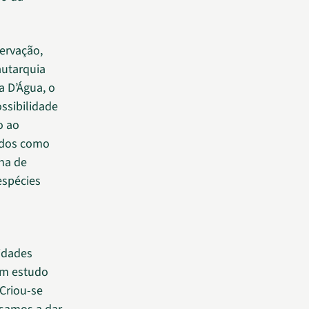
ervação,
autarquia
a D’Água, o
ssibilidade
o ao
zados como
ha de
espécies
idades
um estudo
Criou-se