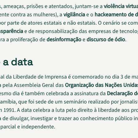
, ameaças, prisões e atentados, juntam-se a
violência virtu
ente contra as mulheres), a
vigilância
e o
hackeamento de 
por parte de atores estatais e não estatais. O cenário se co
nsparência
e de responsabilização das empresas de tecnolog
ara a proliferação de
desinformação
e
discurso de ódio
.
 a data
al da Liberdade de Imprensa é comemorado no dia 3 de ma
ída pela Assembleia Geral das
Organização das Nações Unida
esmo dia é também celebrada a assinatura da
Declaração 
Namíbia, que foi sede de um seminário realizado por jornalis
 1991. A data celebra a luta pelo direito à liberdade aos pro
 de divulgar, investigar e trazer ao conhecimento público 
parcial e independente.