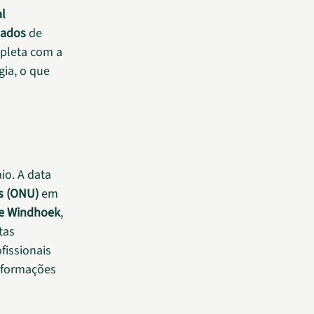
al
dados
de
mpleta com a
ia, o que
io. A data
s (ONU)
em
de Windhoek
,
tas
fissionais
informações