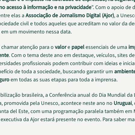
, no acesso à informação e na privacidade
”. Com o apoio de d
entre elas a
Associação de Jornalismo Digital (Ajor)
, a Unesc
ociedade civil e todos aqueles que acreditam no valor da d
m em um movimento nessa data.
é chamar atenção para o
valor
e
papel
essenciais de uma
im
ente
. Com o tema deste ano em destaque, veículos, sites de
versidades profissionais podem contribuir com ideias e inicia
efício de toda a sociedade, buscando garantir um
ambient
guro
em todas as suas etapas para toda a imprensa.
ilização brasileira, a Conferência anual do Dia Mundial da
a, promovida pela Unesco, acontece neste ano no
Uruguai
,
unta del Este, com uma programação paralela também em 
a executiva da Ajor estará presente no evento. Para saber ma