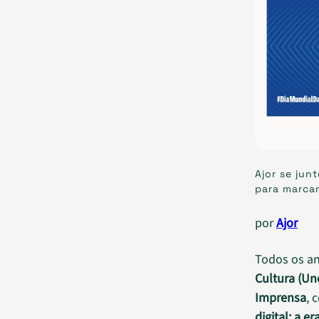
Ajor se jun
para marcar
por
Ajor
Todos os a
Cultura (Un
Imprensa
, 
digital: a e