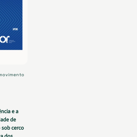
 movimento
ncia e a
dade de
 sob cerco
ça dos