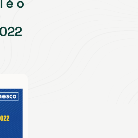
l é o
2022