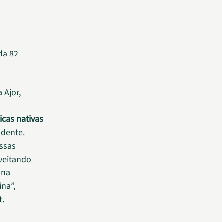
 Ajor,
icas nativas
ndente.
essas
veitando
 na
na”,
t.