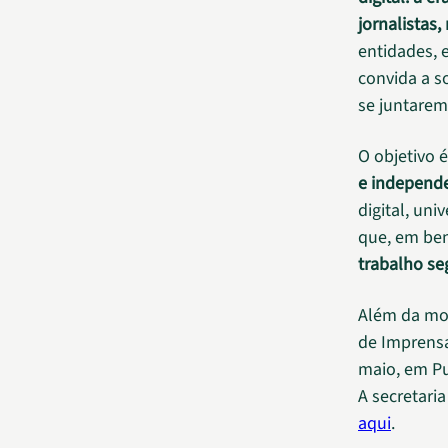
jornalistas
entidades, 
convida a s
se juntare
O objetivo 
e independ
digital, uni
que, em ben
trabalho se
Além da mob
de Imprens
maio, em P
A secretari
aqui
.