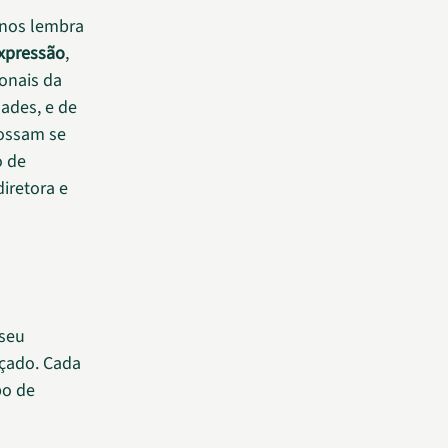
 nos lembra
expressão
,
ionais da
dades, e de
possam se
o de
diretora e
 seu
açado. Cada
po de