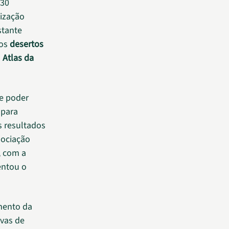
 30
nização
stante
dos
desertos
o
Atlas da
de poder
 para
s resultados
sociação
, com a
entou o
imento da
ivas de