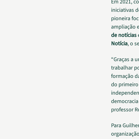
Em 2021, c
iniciativas 
pioneira fo
ampliação e
de notícias
Notícia
, o 
“Graças a 
trabalhar p
formação da
do primeiro
independent
democracia 
professor R
Para Guilhe
organização