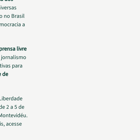
iversas
o no Brasil
emocracia a
prensa livre
 jornalismo
tivas para
e de
 Liberdade
 de 2 a 5 de
Montevidéu.
is, acesse