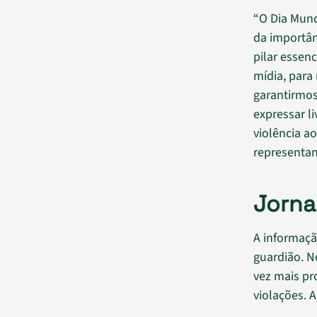
“O Dia Mund
da importân
pilar essenc
mídia, para
garantirmos
expressar l
violência ao
representan
Jorna
A informaçã
guardião. N
vez mais pr
violações. A