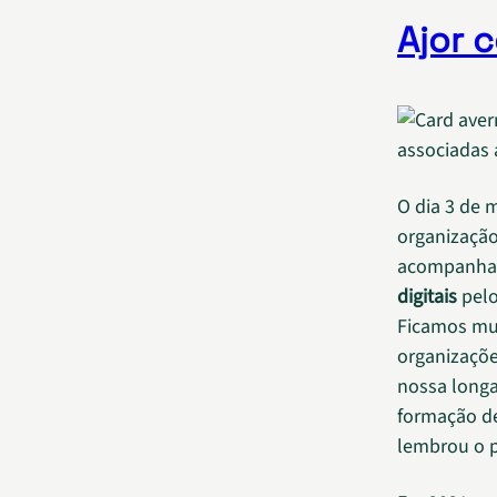
Ajor 
O dia 3 de 
organização
acompanhan
digitais
pelo
Ficamos mui
organizaçõe
nossa longa
formação d
lembrou o p