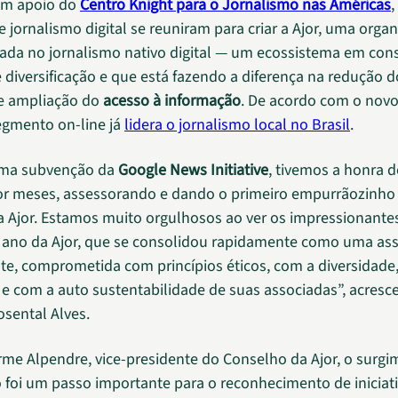
om apoio do
Centro Knight para o Jornalismo nas Américas
,
de jornalismo digital se reuniram para criar a Ajor, uma orga
cada no jornalismo nativo digital — um ecossistema em con
 diversificação e que está fazendo a diferença na redução 
e ampliação do
acesso à informação
. De acordo com o nov
segmento on-line já
lidera o jornalismo local no Brasil
.
uma subvenção da
Google News Initiative
, tivemos a honra 
or meses, assessorando e dando o primeiro empurrãozinho
 Ajor. Estamos muito orgulhosos ao ver os impressionante
 ano da Ajor, que se consolidou rapidamente como uma as
e, comprometida com princípios éticos, com a diversidade
e com a auto sustentabilidade de suas associadas”, acresc
osental Alves.
rme Alpendre, vice-presidente do Conselho da Ajor, o surg
 foi um passo importante para o reconhecimento de iniciat